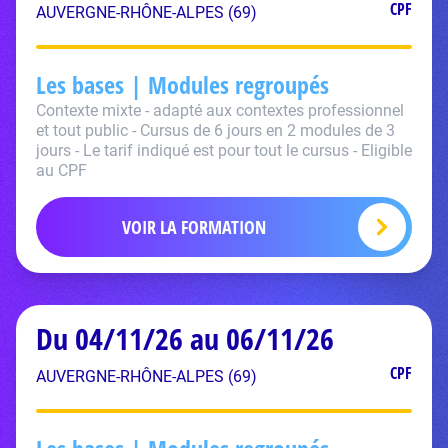
CPF
AUVERGNE-RHÔNE-ALPES (69)
Les bases | Modules regroupés
Contexte mixte - adapté aux contextes professionnel
et tout public - Cursus de 6 jours en 2 modules de 3
jours - Le tarif indiqué est pour tout le cursus - Eligible
au CPF
VOIR LA FORMATION
Du 04/11/26 au 06/11/26
CPF
AUVERGNE-RHÔNE-ALPES (69)