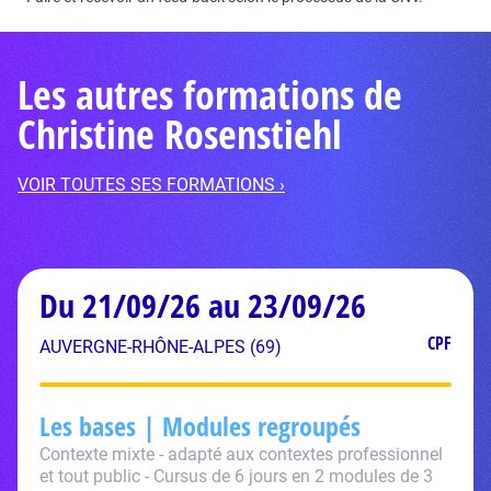
Les autres formations de
Christine Rosenstiehl
VOIR TOUTES SES FORMATIONS ›
Du 21/09/26 au 23/09/26
CPF
AUVERGNE-RHÔNE-ALPES (69)
Les bases | Modules regroupés
Contexte mixte - adapté aux contextes professionnel
et tout public - Cursus de 6 jours en 2 modules de 3