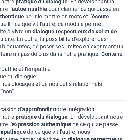
 notre
pratique du dialogue
. En développant la
tre l’
autoempathie
pour clarifier ce qui passe en
thentique
pour le mettre en mots et l’
écoute
eillir ce que vit l’autre, ce module permet
ité à vivre un
dialogue respectueux de soi et de
uidité. En outre, la possibilité d’explorer des
 ou bloquantes, de poser ses limites en exprimant un
 faire un pas de plus dans notre pratique.
Contenu
mpathie et l’empathie
ique du dialogue
 nos blocages et de nos défis relationnels
 “non”
ccasion d’
approfondir
notre intégration
 notre
pratique du dialogue
. En développant notre
tre l’
expression authentique
de ce qui se passe
empathique
de ce que vit l’autre, nous
r une dextérité à vivre un
dialogue respectueux