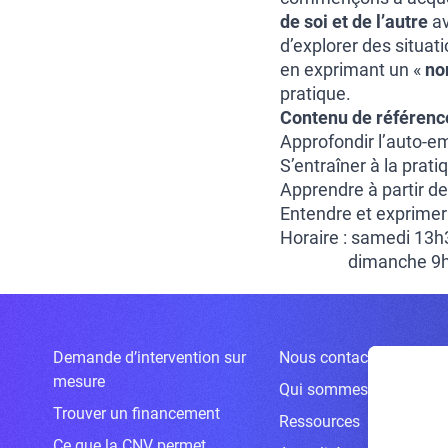
de soi et de l’autre
av
d’explorer des situati
en exprimant un «
no
pratique.
Contenu de référence
Approfondir l’auto-e
S’entraîner à la prat
Apprendre à partir de
Entendre et exprimer
Horaire : samedi 13
dimanche 9h-
Demande d’intervention sur
Nous contacter
mesure
Qui sommes-nous ?
Trouver un financement
Ressources
Ce que la CNV permet