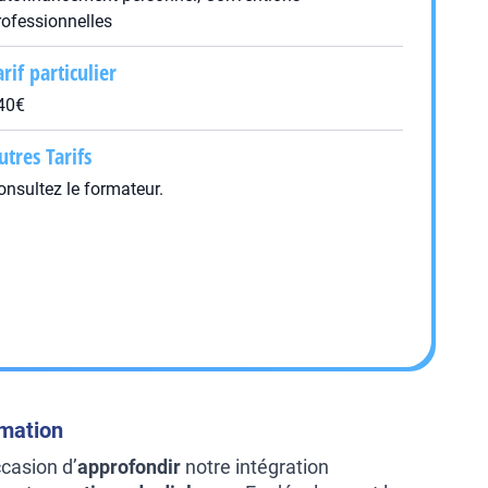
rofessionnelles
arif particulier
40€
utres Tarifs
onsultez le formateur.
rmation
ccasion d’
approfondir
notre intégration