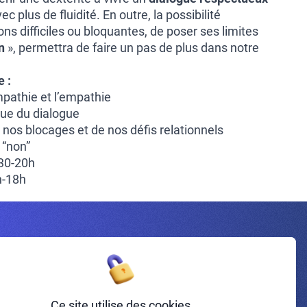
ec plus de fluidité. En outre, la possibilité
ons difficiles ou bloquantes, de poser ses limites
n
», permettra de faire un pas de plus dans notre
 :
mpathie et l’empathie
ique du dialogue
 nos blocages et de nos défis relationnels
 “non”
h30-20h
18h
Inscrivez-vous à la newsletter
Ce site utilise des cookies