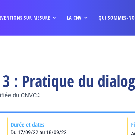
RVENTIONS SUR MESURE
LA CNV
QUI SOMMES-NO
3 : Pratique du dialo
tifiée du CNVC
®
Durée et dates
F
Du 17/09/22 au 18/09/22
A