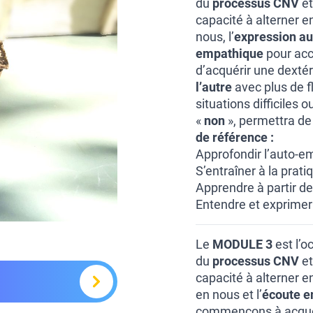
du
processus CNV
et
capacité à alterner en
nous, l’
expression au
empathique
pour accu
d’acquérir une dextér
l’autre
avec plus de fl
situations difficiles
«
non
», permettra de
de référence :
Approfondir l’auto-e
S’entraîner à la prat
Apprendre à partir de
Entendre et exprimer
Le
MODULE 3
est l’o
du
processus CNV
et
capacité à alterner en
en nous et l’
écoute 
commençons à acquéri