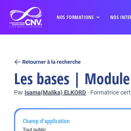
NOS FORMATIONS
NOS INTE
Retourner à la recherche
Les bases | Module 
Par
Isama(Malika) ELKORD
·
Formatrice cer
Champ d'application
Tout public