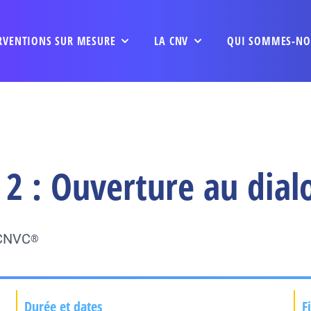
RVENTIONS SUR MESURE
LA CNV
QUI SOMMES-NO
 2 : Ouverture au dial
 CNVC
®
Durée et dates
F