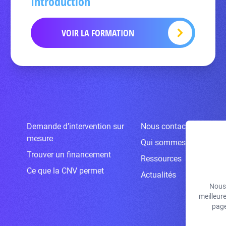
Introduction
VOIR LA FORMATION
Demande d’intervention sur
Nous contacter
mesure
Qui sommes-nous ?
Trouver un financement
Ressources
Ce que la CNV permet
Actualités
Nous 
meilleur
page