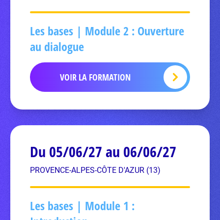
Les bases | Module 2 : Ouverture
au dialogue
VOIR LA FORMATION
Du 05/06/27 au 06/06/27
PROVENCE-ALPES-CÔTE D'AZUR (13)
Les bases | Module 1 :