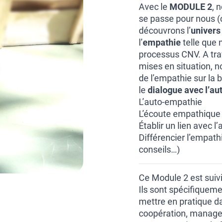
Avec le
MODULE 2
, 
se passe pour nous (c
découvrons l’
univers 
l’
empathie
telle que 
processus CNV. A tra
mises en situation, n
de l’empathie sur la
le
dialogue avec l’aut
L’auto-empathie
L’écoute empathique 
Établir un lien avec 
Différencier l’empath
conseils…)
Ce Module 2 est suiv
Ils sont spécifiquem
mettre en pratique d
coopération, manageme