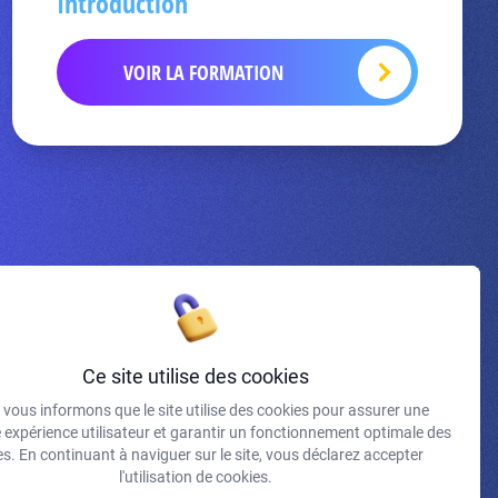
Introduction
VOIR LA FORMATION
Inscrivez-vous à la newsletter
Ce site utilise des cookies
vous informons que le site utilise des cookies pour assurer une
J'accepte de recevoir vos e-mails et confirme avoir pris
e expérience utilisateur et garantir un fonctionnement optimale des
connaissance de votre politique de confidentialité et
s. En continuant à naviguer sur le site, vous déclarez accepter
mentions légales.
l'utilisation de cookies.