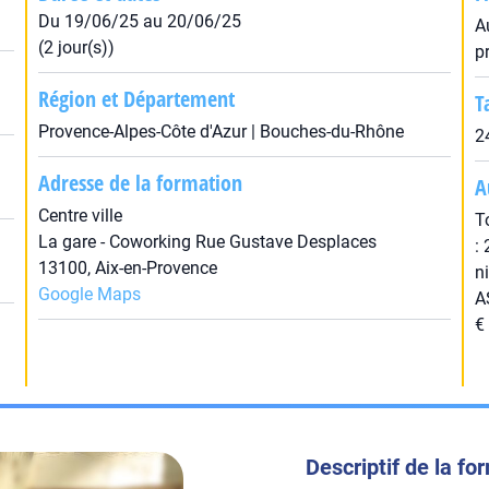
Du 19/06/25 au 20/06/25
A
(2 jour(s))
p
Région et Département
T
Provence-Alpes-Côte d'Azur | Bouches-du-Rhône
2
Adresse de la formation
A
Centre ville
T
La gare - Coworking Rue Gustave Desplaces
:
13100, Aix-en-Provence
n
Google Maps
A
€
Descriptif de la fo