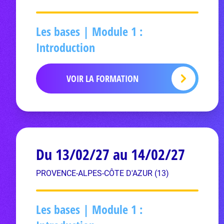
Les bases | Module 1 :
Introduction
VOIR LA FORMATION
Du 13/02/27 au 14/02/27
PROVENCE-ALPES-CÔTE D'AZUR (13)
Les bases | Module 1 :