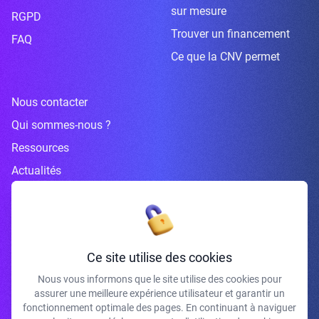
sur mesure
RGPD
Trouver un financement
FAQ
Ce que la CNV permet
Nous contacter
Qui sommes-nous ?
Ressources
Actualités
Inscrivez-vous à la newsletter
Ce site utilise des cookies
Nous vous informons que le site utilise des cookies pour
assurer une meilleure expérience utilisateur et garantir un
J'accepte de recevoir vos e-mails et confirme avoir pris connaissance de
fonctionnement optimale des pages. En continuant à naviguer
votre politique de confidentialité et mentions légales.