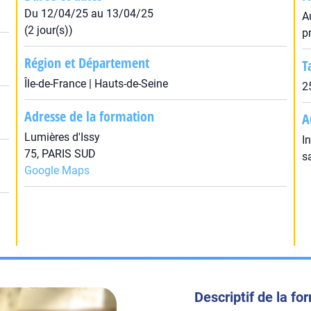
Du 12/04/25 au 13/04/25
A
(2 jour(s))
p
Région et Département
T
Île-de-France | Hauts-de-Seine
2
Adresse de la formation
A
Lumières d'Issy
I
75, PARIS SUD
s
Google Maps
Descriptif de la fo