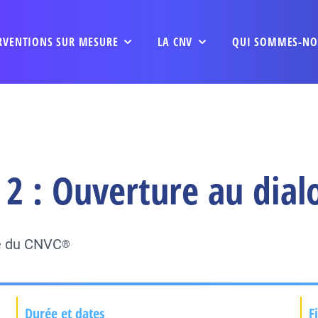
RVENTIONS SUR MESURE
LA CNV
QUI SOMMES-NO
 2 : Ouverture au dial
ée du CNVC
®
Durée et dates
F