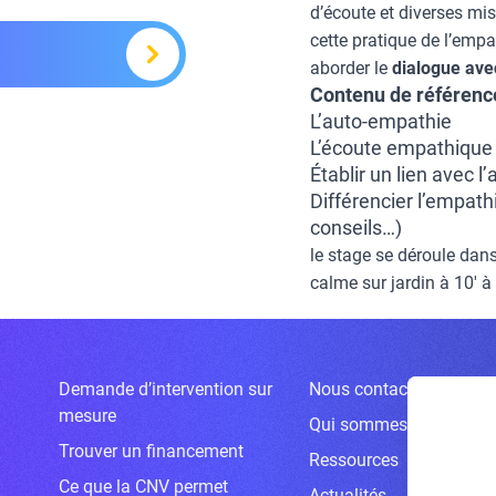
d’écoute et diverses mi
cette pratique de l’emp
aborder le
dialogue avec
Contenu de référence
L’auto-empathie
L’écoute empathique 
Établir un lien avec 
Différencier l’empath
conseils…)
le stage se déroule dans
calme sur jardin à 10′ à
Demande d’intervention sur
Nous contacter
mesure
Qui sommes-nous ?
Trouver un financement
Ressources
Ce que la CNV permet
Actualités