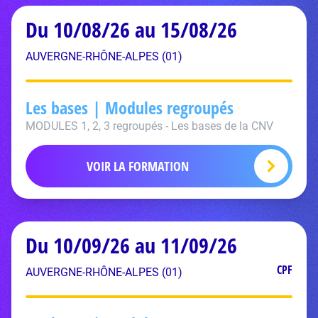
Du 10/08/26 au 15/08/26
AUVERGNE-RHÔNE-ALPES (01)
Les bases | Modules regroupés
MODULES 1, 2, 3 regroupés - Les bases de la CNV
VOIR LA FORMATION
Du 10/09/26 au 11/09/26
CPF
AUVERGNE-RHÔNE-ALPES (01)