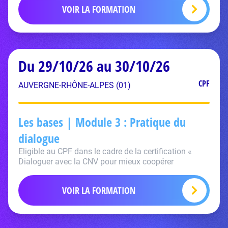
VOIR LA FORMATION
Du 29/10/26 au 30/10/26
CPF
AUVERGNE-RHÔNE-ALPES (01)
Les bases | Module 3 : Pratique du
dialogue
Eligible au CPF dans le cadre de la certification «
Dialoguer avec la CNV pour mieux coopérer
VOIR LA FORMATION