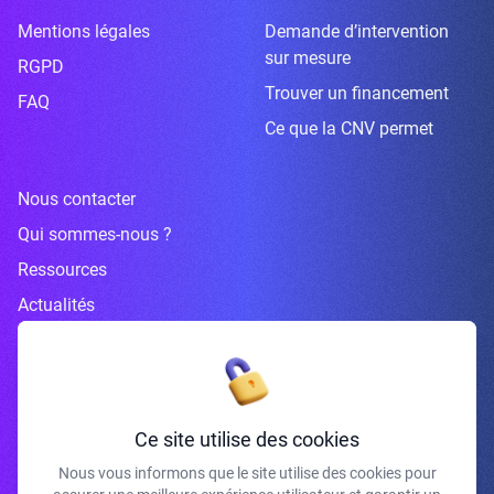
Mentions légales
Demande d’intervention
sur mesure
RGPD
Trouver un financement
FAQ
Ce que la CNV permet
Nous contacter
Qui sommes-nous ?
Ressources
Actualités
Inscrivez-vous à la newsletter
Ce site utilise des cookies
Nous vous informons que le site utilise des cookies pour