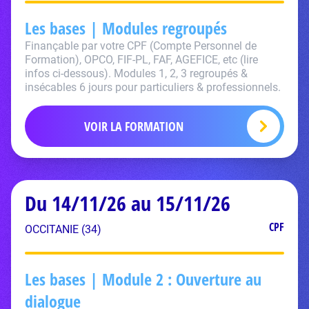
Les bases | Modules regroupés
Finançable par votre CPF (Compte Personnel de
Formation), OPCO, FIF-PL, FAF, AGEFICE, etc (lire
infos ci-dessous). Modules 1, 2, 3 regroupés &
insécables 6 jours pour particuliers & professionnels.
VOIR LA FORMATION
Du 14/11/26 au 15/11/26
CPF
OCCITANIE (34)
Les bases | Module 2 : Ouverture au
dialogue