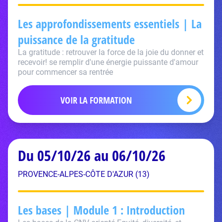
Les approfondissements essentiels | La
puissance de la gratitude
La gratitude : retrouver la force de la joie du donner et
recevoir! se remplir d'une énergie puissante d'amour
pour commencer sa rentrée
VOIR LA FORMATION
Du 05/10/26 au 06/10/26
PROVENCE-ALPES-CÔTE D'AZUR (13)
Les bases | Module 1 : Introduction