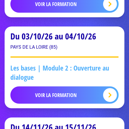
VOIR LA FORMATION
Du 03/10/26 au 04/10/26
PAYS DE LA LOIRE (85)
Les bases | Module 2 : Ouverture au
dialogue
VOIR LA FORMATION
Du 14/11/26 au 15/11/26