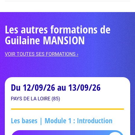
Les autres formations de
Guilaine MANSION
VOIR TOUTES SES FORMATIONS ›
Du 12/09/26 au 13/09/26
PAYS DE LA LOIRE (85)
Les bases | Module 1 : Introduction