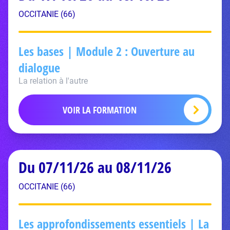
OCCITANIE (66)
Les bases | Module 2 : Ouverture au
dialogue
La relation à l'autre
VOIR LA FORMATION
Du 07/11/26 au 08/11/26
OCCITANIE (66)
Les approfondissements essentiels | La