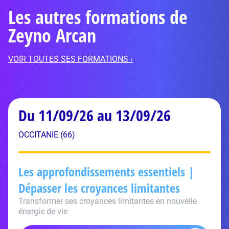
Les autres formations de
Zeyno Arcan
VOIR TOUTES SES FORMATIONS ›
Du 11/09/26 au 13/09/26
OCCITANIE (66)
Les approfondissements essentiels |
Dépasser les croyances limitantes
Transformer ses croyances limitantes en nouvelle
énergie de vie