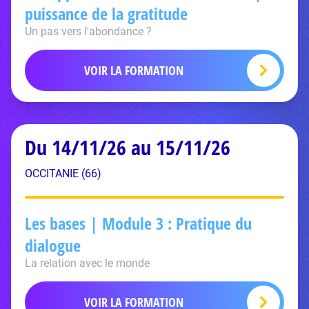
puissance de la gratitude
Un pas vers l'abondance ?
VOIR LA FORMATION
Du 14/11/26 au 15/11/26
OCCITANIE (66)
Les bases | Module 3 : Pratique du
dialogue
La relation avec le monde
VOIR LA FORMATION