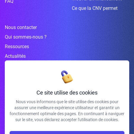
FAQ
Ce que la CNV permet
Nous contacter
Qui sommes-nous ?
Ressources
Actualités
Inscrivez-vous à la newsletter
Ce site utilise des cookies
Nous vous informons que le site utilise des cookies pour
assurer une meilleure expérience utilisateur et garantir un
J'accepte de recevoir vos e-mails et confirme avoir pris connaissance de
fonctionnement optimale des pages. En continuant à naviguer
votre politique de confidentialité et mentions légales.
sur le site, vous déclarez accepter l'utilisation de cookies.
S'INSCRIRE