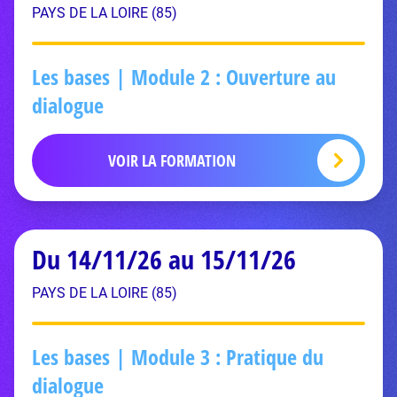
PAYS DE LA LOIRE (85)
Les bases | Module 2 : Ouverture au
dialogue
VOIR LA FORMATION
Du 14/11/26 au 15/11/26
PAYS DE LA LOIRE (85)
Les bases | Module 3 : Pratique du
dialogue