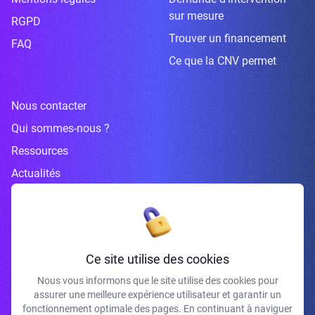
sur mesure
RGPD
Trouver un financement
FAQ
Ce que la CNV permet
Nous contacter
Qui sommes-nous ?
Ressources
Actualités
Inscrivez-vous à la newsletter
Ce site utilise des cookies
Nous vous informons que le site utilise des cookies pour
assurer une meilleure expérience utilisateur et garantir un
J'accepte de recevoir vos e-mails et confirme avoir pris connaissance de
fonctionnement optimale des pages. En continuant à naviguer