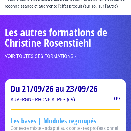
reconnaissance et augmente l’effet produit (sur soi, sur l’autre)
Les autres formations de
Christine Rosenstiehl
VOIR TOUTES SES FORMATIONS ›
Du 21/09/26 au 23/09/26
CPF
AUVERGNE-RHÔNE-ALPES (69)
Les bases | Modules regroupés
Contexte mixte - adapté aux contextes professionnel