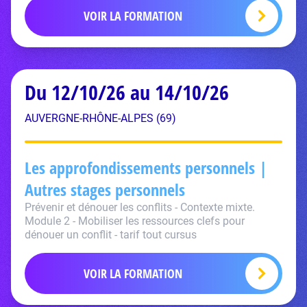
VOIR LA FORMATION
Du 12/10/26 au 14/10/26
AUVERGNE-RHÔNE-ALPES (69)
Les approfondissements personnels |
Autres stages personnels
Prévenir et dénouer les conflits - Contexte mixte.
Module 2 - Mobiliser les ressources clefs pour
dénouer un conflit - tarif tout cursus
VOIR LA FORMATION