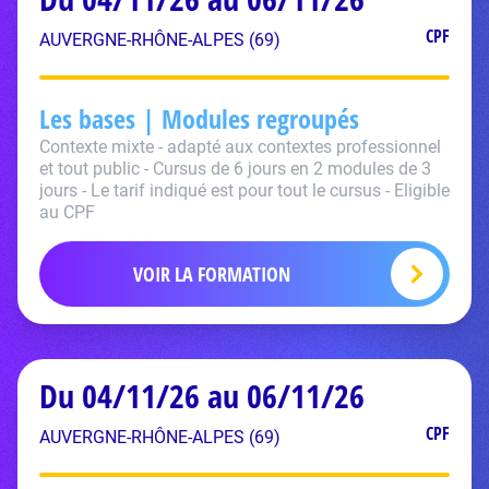
CPF
AUVERGNE-RHÔNE-ALPES (69)
Les bases | Modules regroupés
Contexte mixte - adapté aux contextes professionnel
et tout public - Cursus de 6 jours en 2 modules de 3
jours - Le tarif indiqué est pour tout le cursus - Eligible
au CPF
VOIR LA FORMATION
Du 04/11/26 au 06/11/26
CPF
AUVERGNE-RHÔNE-ALPES (69)