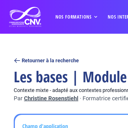
NOS FORMATIONS
NOS INTE
Retourner à la recherche
Les bases | Module
Contexte mixte - adapté aux contextes professionne
Par
Christine Rosenstiehl
·
Formatrice certif
Champ d'application