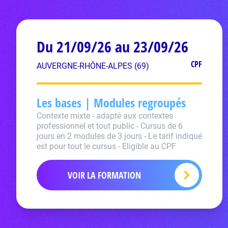
Du 21/09/26 au 23/09/26
CPF
AUVERGNE-RHÔNE-ALPES (69)
Les bases | Modules regroupés
Contexte mixte - adapté aux contextes
professionnel et tout public - Cursus de 6
jours en 2 modules de 3 jours - Le tarif indiqué
est pour tout le cursus - Eligible au CPF
VOIR LA FORMATION