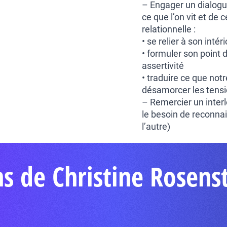
– Engager un dialogue
ce que l’on vit et de c
relationnelle :
• se relier à son inté
• formuler son point 
assertivité
• traduire ce que notr
désamorcer les tens
– Remercier un interl
le besoin de reconnai
l’autre)
s de Christine Rosenst