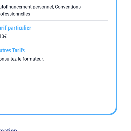
utofinancement personnel, Conventions
rofessionnelles
arif particulier
40€
utres Tarifs
onsultez le formateur.
rmation