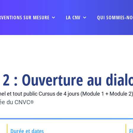
RVENTIONS SUR MESURE
LA CNV
QUI SOMMES-NO
 2 : Ouverture au dial
l et tout public Cursus de 4 jours (Module 1 + Module 2),
iée du CNVC
®
Durée et dates
F