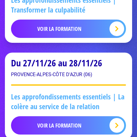
Transformer la culpabilité
VOIR LA FORMATION
Du 27/11/26 au 28/11/26
PROVENCE-ALPES-CÔTE D'AZUR (06)
Les approfondissements essentiels | La
colère au service de la relation
VOIR LA FORMATION