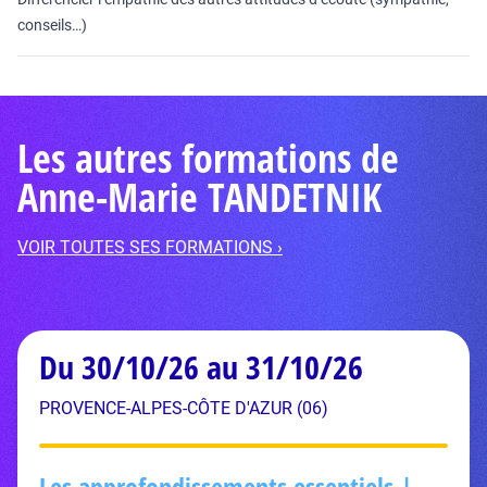
conseils…)
Les autres formations de
Anne-Marie TANDETNIK
VOIR TOUTES SES FORMATIONS ›
Du 30/10/26 au 31/10/26
PROVENCE-ALPES-CÔTE D'AZUR (06)
Les approfondissements essentiels |