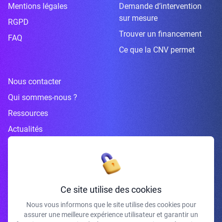
Mentions légales
Demande d’intervention
sur mesure
RGPD
Trouver un financement
FAQ
Ce que la CNV permet
Nous contacter
Qui sommes-nous ?
Ressources
Actualités
Inscrivez-vous à la newsletter
Ce site utilise des cookies
Nous vous informons que le site utilise des cookies pour
assurer une meilleure expérience utilisateur et garantir un