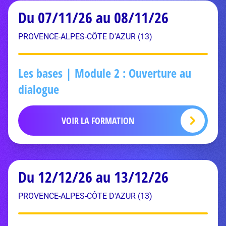
Du 07/11/26 au 08/11/26
PROVENCE-ALPES-CÔTE D'AZUR (13)
Les bases | Module 2 : Ouverture au
dialogue
VOIR LA FORMATION
Du 12/12/26 au 13/12/26
PROVENCE-ALPES-CÔTE D'AZUR (13)