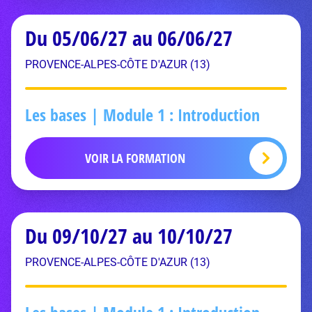
Du 05/06/27 au 06/06/27
PROVENCE-ALPES-CÔTE D'AZUR (13)
Les bases | Module 1 : Introduction
VOIR LA FORMATION
Du 09/10/27 au 10/10/27
PROVENCE-ALPES-CÔTE D'AZUR (13)