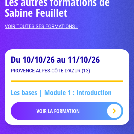
Les autres formations de
Sabine Feuillet
VOIR TOUTES SES FORMATIONS ›
Du 10/10/26 au 11/10/26
PROVENCE-ALPES-CÔTE D'AZUR (13)
Les bases | Module 1 : Introduction
VOIR LA FORMATION