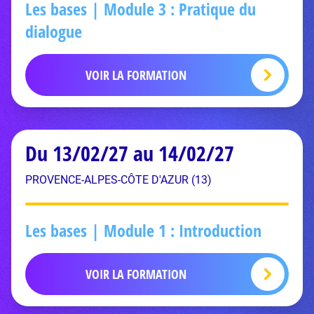
Les bases | Module 3 : Pratique du
dialogue
VOIR LA FORMATION
Du 13/02/27 au 14/02/27
PROVENCE-ALPES-CÔTE D'AZUR (13)
Les bases | Module 1 : Introduction
VOIR LA FORMATION