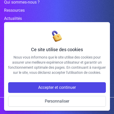
Qui sommes-nous ?
Ressources
Actualités
Inscrivez-vous à la newsletter
Ce site utilise des cookies
Nous vous informons que le site utilise des cookies pour
assurer une meilleure expérience utilisateur et garantir un
J'accepte de recevoir vos e-mails et confirme avoir pris connaissance de
fonctionnement optimale des pages. En continuant à naviguer
votre politique de confidentialité et mentions légales.
sur le site, vous déclarez accepter l'utilisation de cookies.
S'INSCRIRE
Accepter et continuer
Personnaliser
Copyright © 2026 | Gum Studio. Tous droits réservés.