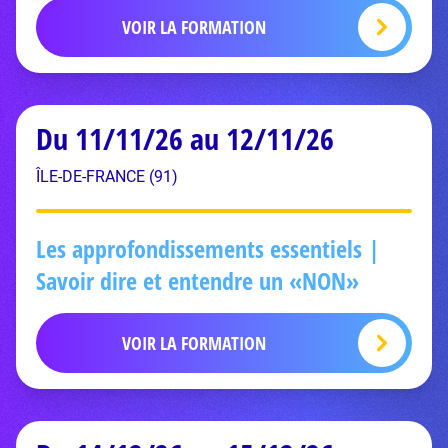
VOIR LA FORMATION
Du 11/11/26 au 12/11/26
ÎLE-DE-FRANCE (91)
Les approfondissements essentiels |
Savoir dire et entendre un «NON»
VOIR LA FORMATION