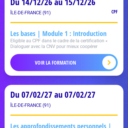
Du 14/12/26 au 15/12/26
CPF
ÎLE-DE-FRANCE (91)
Les bases | Module 1 : Introduction
Eligible au CPF dans le cadre de la certification «
Dialoguer avec la CNV pour mieux coopérer
VOIR LA FORMATION
Du 07/02/27 au 07/02/27
ÎLE-DE-FRANCE (91)
Les approfondissements personnels |