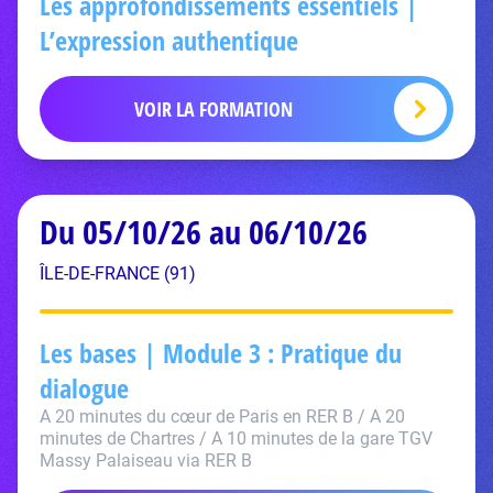
Les approfondissements essentiels |
L’expression authentique
VOIR LA FORMATION
Du 05/10/26 au 06/10/26
ÎLE-DE-FRANCE (91)
Les bases | Module 3 : Pratique du
dialogue
A 20 minutes du cœur de Paris en RER B / A 20
minutes de Chartres / A 10 minutes de la gare TGV
Massy Palaiseau via RER B