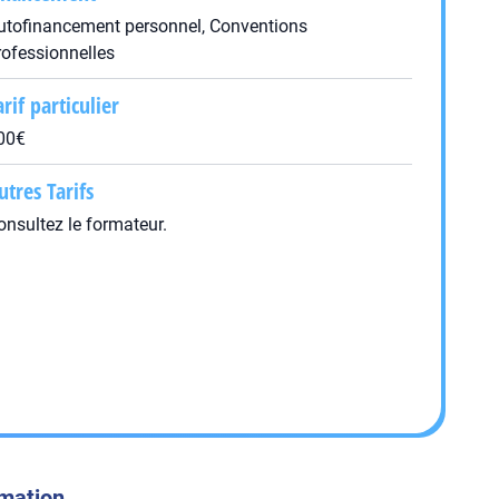
utofinancement personnel, Conventions
rofessionnelles
arif particulier
00€
utres Tarifs
onsultez le formateur.
rmation