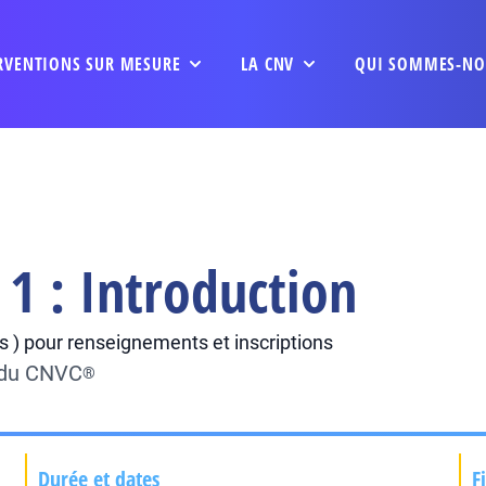
RVENTIONS SUR MESURE
LA CNV
QUI SOMMES-NO
1 : Introduction
 ) pour renseignements et inscriptions
e du CNVC
®
Durée et dates
F