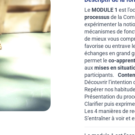
Le
MODULE 1
est l’o
processus
de la Comm
expérimenter la noti
mécanismes de fonct
de mieux vous compren
favorise ou entrave l
échanges en grand gr
permet le
co-appren
aux
mises en situati
participants.
Conten
Découvrir l’intention
Repérer nos habitudes
Présentation du proc
Clarifier puis exprim
Les 4 manières de r
S’entraîner à voir et