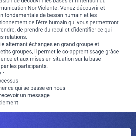
asion de découvrir les bases et l’intention du
munication NonViolente. Venez découvrir et
on fondamentale de besoin humain et les
ionnement de l’être humain qui vous permettront
dre, de prendre du recul et d’identifier ce qui
s relations.
e alternant échanges en grand groupe et
tits groupes, il permet le co-apprentissage grâce
ence et aux mises en situation sur la base
ar les participants.
 :
rocessus
imer ce qui se passe en nous
 recevoir un message
ciement
Inscrivez-vous à la newsletter