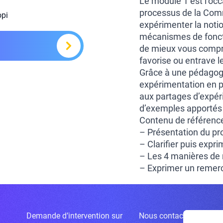
Le module 1 est l’occ
processus de la Com
opi
expérimenter la noti
mécanismes de fonct
de mieux vous compren
favorise ou entrave le
Grâce à une pédagogi
expérimentation en pe
aux partages d’expéri
d’exemples apportés p
Contenu de référence
– Présentation du p
– Clarifier puis expr
– Les 4 manières de
– Exprimer un remer
Demande d’intervention sur
Nous contacter