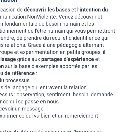
ccasion de
découvrir les bases
et l’
intention du
unication NonViolente. Venez découvrir et
on fondamentale de besoin humain et les
ionnement de l’être humain qui vous permettront
dre, de prendre du recul et d’identifier ce qui
es relations. Grâce à une pédagogie alternant
oupe et expérimentation en petits groupes, il
tissage
grâce aux
partages d’expérience
et
on
sur la base d’exemples apportés par les
u de référence
:
 du processus
 de langage qui entravent la relation
essus : observation, sentiment, besoin, demande
er ce qui se passe en nous
ecevoir un message
 exprimer ce qui va bien et un remerciement