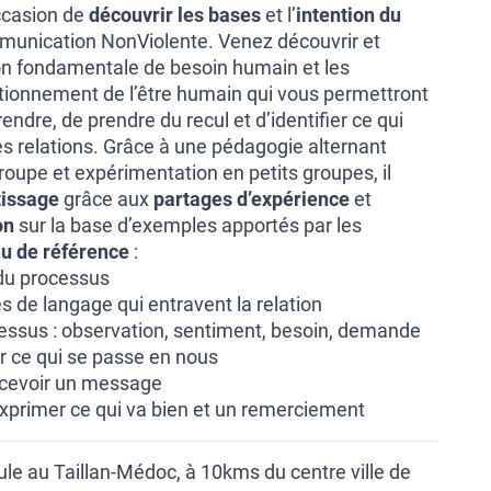
ccasion de
découvrir les bases
et l’
intention du
unication NonViolente. Venez découvrir et
on fondamentale de besoin humain et les
ionnement de l’être humain qui vous permettront
dre, de prendre du recul et d’identifier ce qui
es relations. Grâce à une pédagogie alternant
oupe et expérimentation en petits groupes, il
tissage
grâce aux
partages d’expérience
et
on
sur la base d’exemples apportés par les
u de référence
:
 du processus
 de langage qui entravent la relation
essus : observation, sentiment, besoin, demande
er ce qui se passe en nous
ecevoir un message
 exprimer ce qui va bien et un remerciement
le au Taillan-Médoc, à 10kms du centre ville de