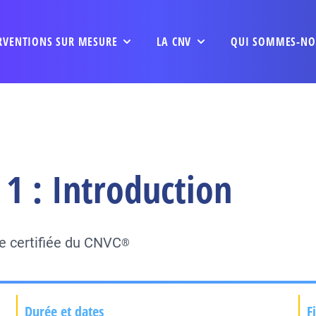
RVENTIONS SUR MESURE
LA CNV
QUI SOMMES-NO
1 : Introduction
e certifiée du CNVC
®
Durée et dates
F