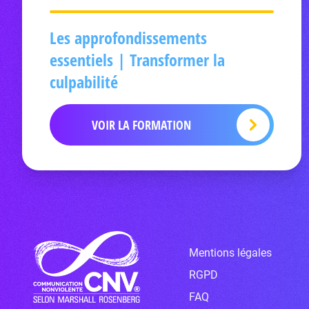
Les approfondissements
essentiels | Transformer la
culpabilité
VOIR LA FORMATION
Mentions légales
RGPD
FAQ