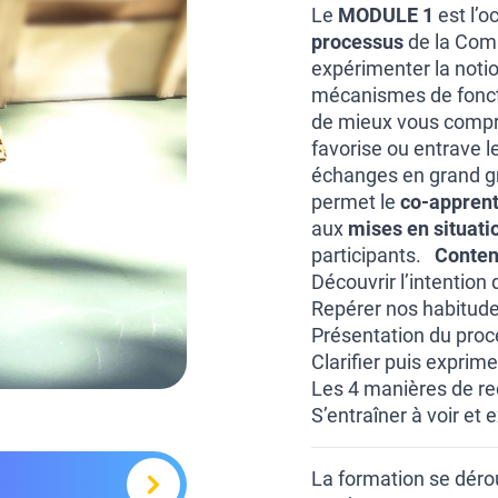
Le
MODULE 1
est l’o
processus
de la Comm
expérimenter la noti
mécanismes de fonct
de mieux vous compren
favorise ou entrave l
échanges en grand gr
permet le
co-appren
aux
mises en situati
participants.
Conten
Découvrir l’intention
Repérer nos habitudes
Présentation du proc
Clarifier puis exprim
Les 4 manières de r
S’entraîner à voir et
La formation se dérou