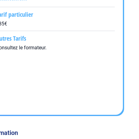
arif particulier
35€
utres Tarifs
onsultez le formateur.
rmation