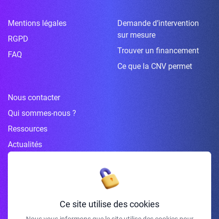
Mentions légales
Demande d’intervention
sur mesure
RGPD
Trouver un financement
FAQ
Ce que la CNV permet
Nous contacter
Qui sommes-nous ?
Ressources
Actualités
Inscrivez-vous à la newsletter
Ce site utilise des cookies