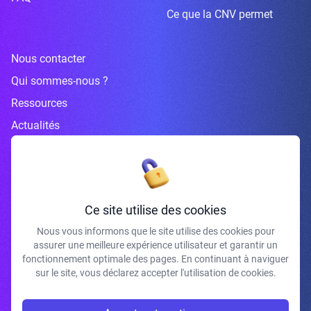
Ce que la CNV permet
Nous contacter
Qui sommes-nous ?
Ressources
Actualités
Inscrivez-vous à la newsletter
Ce site utilise des cookies
Nous vous informons que le site utilise des cookies pour
assurer une meilleure expérience utilisateur et garantir un
J'accepte de recevoir vos e-mails et confirme avoir pris connaissance de
fonctionnement optimale des pages. En continuant à naviguer
votre politique de confidentialité et mentions légales.
sur le site, vous déclarez accepter l'utilisation de cookies.
S'INSCRIRE