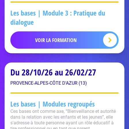
Les bases | Module 3 : Pratique du
dialogue
VOIR LA FORMATION
Du 28/10/26 au 26/02/27
PROVENCE-ALPES-CÔTE D'AZUR (13)
Les bases | Modules regroupés
Ces bases ont comme axe, “Bienveillance et autorité
dans la relation avec les enfants et les jeunes”, elle
s'adresse à toute personne ayant un rôle éducatif à
tire professionnel ou en tant que parent