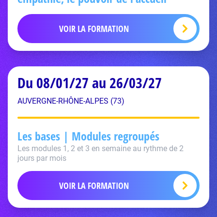
VOIR LA FORMATION
Du 08/01/27 au 26/03/27
AUVERGNE-RHÔNE-ALPES (73)
Les bases | Modules regroupés
Les modules 1, 2 et 3 en semaine au rythme de 2
jours par mois
VOIR LA FORMATION