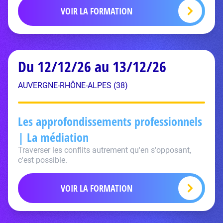
VOIR LA FORMATION
Du 12/12/26 au 13/12/26
AUVERGNE-RHÔNE-ALPES (38)
Les approfondissements professionnels
| La médiation
Traverser les conflits autrement qu'en s'opposant,
c'est possible.
VOIR LA FORMATION