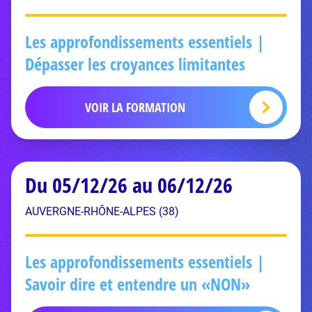
Les approfondissements essentiels |
Dépasser les croyances limitantes
VOIR LA FORMATION
Du 05/12/26 au 06/12/26
AUVERGNE-RHÔNE-ALPES (38)
Les approfondissements essentiels |
Savoir dire et entendre un «NON»