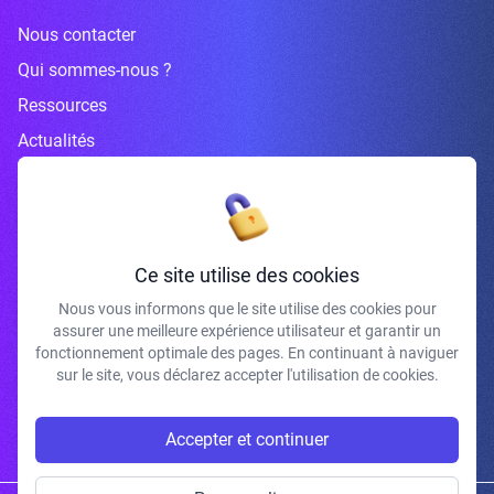
Nous contacter
Qui sommes-nous ?
Ressources
Actualités
Inscrivez-vous à la newsletter
Ce site utilise des cookies
Nous vous informons que le site utilise des cookies pour
assurer une meilleure expérience utilisateur et garantir un
J'accepte de recevoir vos e-mails et confirme avoir pris connaissance de
fonctionnement optimale des pages. En continuant à naviguer
votre politique de confidentialité et mentions légales.
sur le site, vous déclarez accepter l'utilisation de cookies.
S'INSCRIRE
Accepter et continuer