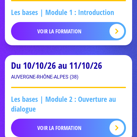
Les bases | Module 1 : Introduction
VOIR LA FORMATION
Du 10/10/26 au 11/10/26
AUVERGNE-RHÔNE-ALPES (38)
Les bases | Module 2 : Ouverture au
dialogue
VOIR LA FORMATION