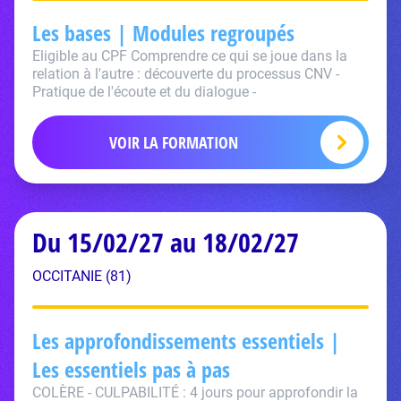
Les bases | Modules regroupés
Eligible au CPF Comprendre ce qui se joue dans la
relation à l'autre : découverte du processus CNV -
Pratique de l'écoute et du dialogue -
VOIR LA FORMATION
Du 15/02/27 au 18/02/27
OCCITANIE (81)
Les approfondissements essentiels |
Les essentiels pas à pas
COLÈRE - CULPABILITÉ : 4 jours pour approfondir la