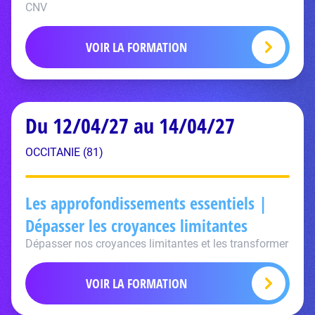
CNV
VOIR LA FORMATION
Du 12/04/27 au 14/04/27
OCCITANIE (81)
Les approfondissements essentiels |
Dépasser les croyances limitantes
Dépasser nos croyances limitantes et les transformer
VOIR LA FORMATION