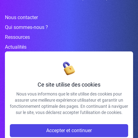
Nous contacter
Qui sommes-nous ?
Ressources
Actualités
Inscrivez-vous à la newsletter
Ce site utilise des cookies
Nous vous informons que le site utilise des cookies pour
assurer une meilleure expérience utilisateur et garantir un
J'accepte de recevoir vos e-mails et confirme avoir pris connaissance de
fonctionnement optimale des pages. En continuant à naviguer
votre politique de confidentialité et mentions légales.
sur le site, vous déclarez accepter l'utilisation de cookies.
S'INSCRIRE
Accepter et continuer