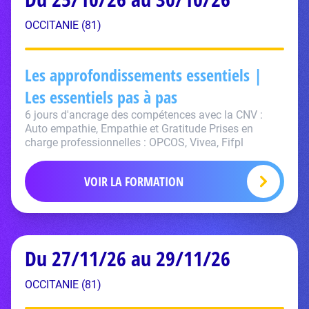
OCCITANIE (81)
Les approfondissements essentiels |
Les essentiels pas à pas
6 jours d'ancrage des compétences avec la CNV :
Auto empathie, Empathie et Gratitude Prises en
charge professionnelles : OPCOS, Vivea, Fifpl
VOIR LA FORMATION
Du 27/11/26 au 29/11/26
OCCITANIE (81)