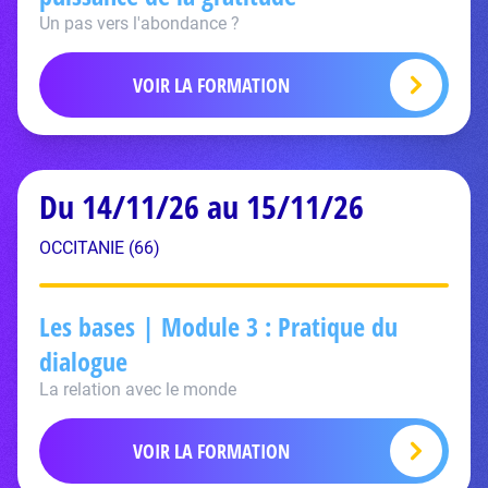
Un pas vers l'abondance ?
VOIR LA FORMATION
Du 14/11/26 au 15/11/26
OCCITANIE (66)
Les bases | Module 3 : Pratique du
dialogue
La relation avec le monde
VOIR LA FORMATION