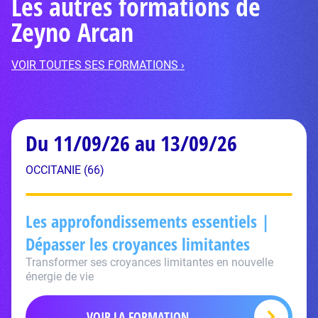
Les autres formations de
Zeyno Arcan
VOIR TOUTES SES FORMATIONS ›
Du 11/09/26 au 13/09/26
OCCITANIE (66)
Les approfondissements essentiels |
Dépasser les croyances limitantes
Transformer ses croyances limitantes en nouvelle
énergie de vie
VOIR LA FORMATION