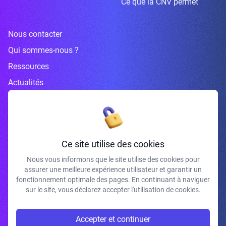
Ce que la CNV permet
Nous contacter
Qui sommes-nous ?
Ressources
Actualités
Inscrivez-vous à la newsletter
Ce site utilise des cookies
Nous vous informons que le site utilise des cookies pour
assurer une meilleure expérience utilisateur et garantir un
J'accepte de recevoir vos e-mails et confirme avoir pris connaissance de
fonctionnement optimale des pages. En continuant à naviguer
votre politique de confidentialité et mentions légales.
sur le site, vous déclarez accepter l'utilisation de cookies.
S'INSCRIRE
Accepter et continuer