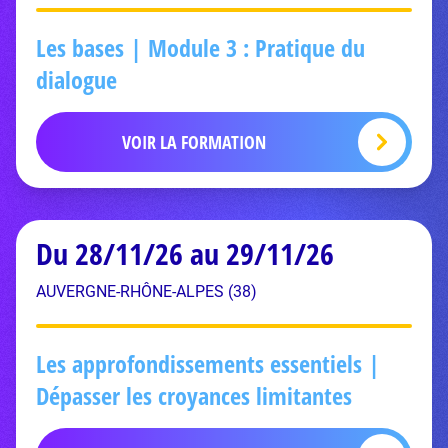
Les bases | Module 3 : Pratique du
dialogue
VOIR LA FORMATION
Du 28/11/26 au 29/11/26
AUVERGNE-RHÔNE-ALPES (38)
Les approfondissements essentiels |
Dépasser les croyances limitantes