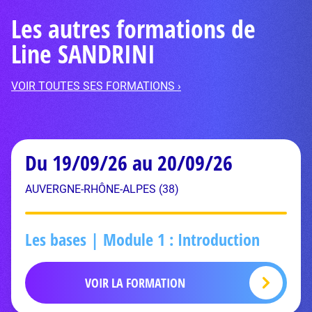
Les autres formations de
Line SANDRINI
VOIR TOUTES SES FORMATIONS ›
Du 19/09/26 au 20/09/26
AUVERGNE-RHÔNE-ALPES (38)
Les bases | Module 1 : Introduction
VOIR LA FORMATION