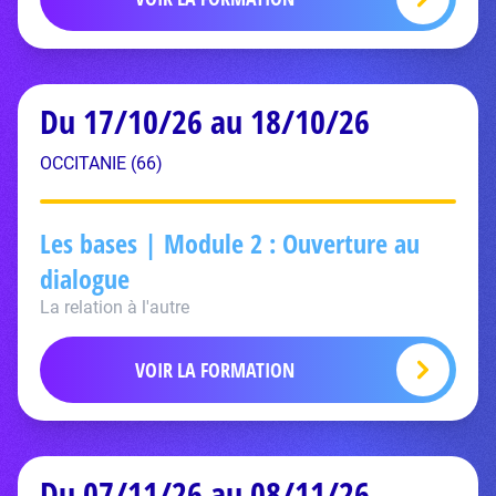
Du 17/10/26 au 18/10/26
OCCITANIE (66)
Les bases | Module 2 : Ouverture au
dialogue
La relation à l'autre
VOIR LA FORMATION
Du 07/11/26 au 08/11/26