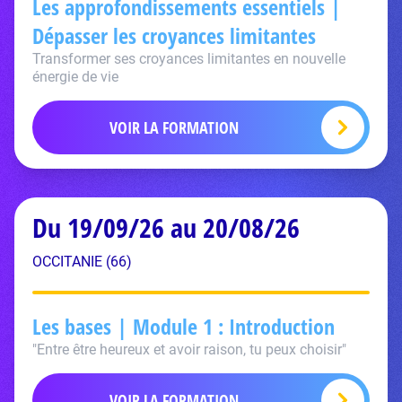
Les approfondissements essentiels |
Dépasser les croyances limitantes
Transformer ses croyances limitantes en nouvelle
énergie de vie
VOIR LA FORMATION
Du 19/09/26 au 20/08/26
OCCITANIE (66)
Les bases | Module 1 : Introduction
"Entre être heureux et avoir raison, tu peux choisir"
VOIR LA FORMATION