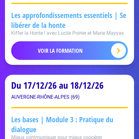
Les approfondissements essentiels | Se
libérer de la honte
Kiffer la Honte ! avec Lucile Poirier et Marie Mayyas
VOIR LA FORMATION
Du 17/12/26 au 18/12/26
AUVERGNE-RHÔNE-ALPES (69)
Les bases | Module 3 : Pratique du
dialogue
Mieux communiquer pour mieux coopérer