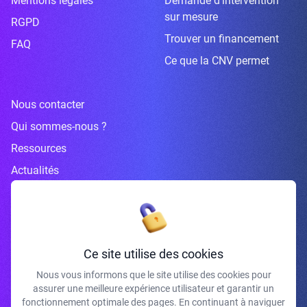
Mentions légales
Demande d’intervention
sur mesure
RGPD
Trouver un financement
FAQ
Ce que la CNV permet
Nous contacter
Qui sommes-nous ?
Ressources
Actualités
Inscrivez-vous à la newsletter
Ce site utilise des cookies
Nous vous informons que le site utilise des cookies pour
assurer une meilleure expérience utilisateur et garantir un
J'accepte de recevoir vos e-mails et confirme avoir pris connaissance de
fonctionnement optimale des pages. En continuant à naviguer