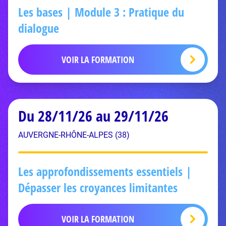
Les bases | Module 3 : Pratique du
dialogue
VOIR LA FORMATION
Du 28/11/26 au 29/11/26
AUVERGNE-RHÔNE-ALPES (38)
Les approfondissements essentiels |
Dépasser les croyances limitantes
VOIR LA FORMATION