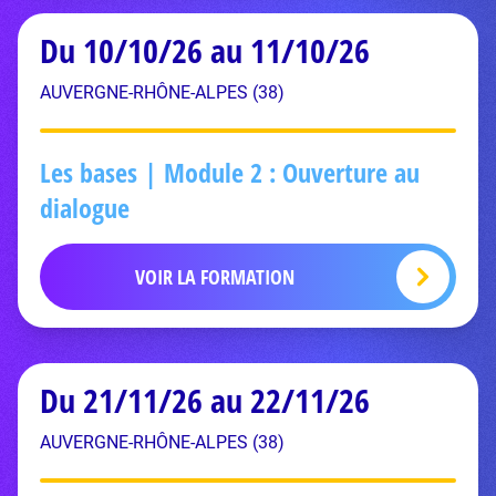
Du 10/10/26 au 11/10/26
AUVERGNE-RHÔNE-ALPES (38)
Les bases | Module 2 : Ouverture au
dialogue
VOIR LA FORMATION
Du 21/11/26 au 22/11/26
AUVERGNE-RHÔNE-ALPES (38)