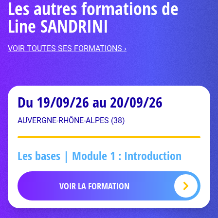
Les autres formations de
Line SANDRINI
VOIR TOUTES SES FORMATIONS ›
Du 19/09/26 au 20/09/26
AUVERGNE-RHÔNE-ALPES (38)
Les bases | Module 1 : Introduction
VOIR LA FORMATION