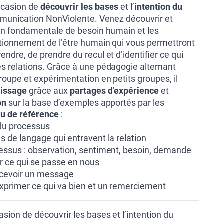
ccasion de
découvrir les bases
et l’
intention du
unication NonViolente. Venez découvrir et
on fondamentale de besoin humain et les
ionnement de l’être humain qui vous permettront
dre, de prendre du recul et d’identifier ce qui
es relations. Grâce à une pédagogie alternant
oupe et expérimentation en petits groupes, il
tissage
grâce aux
partages d’expérience
et
on
sur la base d’exemples apportés par les
u de référence
:
 du processus
 de langage qui entravent la relation
essus : observation, sentiment, besoin, demande
er ce qui se passe en nous
ecevoir un message
 exprimer ce qui va bien et un remerciement
asion de découvrir les bases et l’intention du