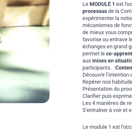
Le
MODULE 1
est l’o
processus
de la Comm
expérimenter la noti
mécanismes de fonct
de mieux vous compren
favorise ou entrave l
échanges en grand gr
permet le
co-appren
aux
mises en situati
participants.
Conten
Découvrir l’intention
Repérer nos habitudes
Présentation du proc
Clarifier puis exprim
Les 4 manières de r
S’entraîner à voir et
Le module 1 est l’occ