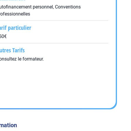
utofinancement personnel, Conventions
rofessionnelles
arif particulier
50€
utres Tarifs
onsultez le formateur.
rmation