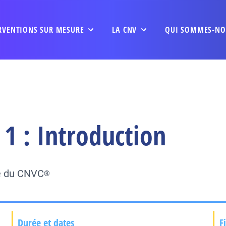
RVENTIONS SUR MESURE
LA CNV
QUI SOMMES-NO
1 : Introduction
ée du CNVC
®
Durée et dates
F