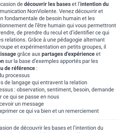
ccasion de
découvrir les bases
et l’
intention du
unication NonViolente. Venez découvrir et
on fondamentale de besoin humain et les
ionnement de l’être humain qui vous permettront
dre, de prendre du recul et d’identifier ce qui
es relations. Grâce à une pédagogie alternant
oupe et expérimentation en petits groupes, il
tissage
grâce aux
partages d’expérience
et
on
sur la base d’exemples apportés par les
u de référence
:
 du processus
 de langage qui entravent la relation
essus : observation, sentiment, besoin, demande
er ce qui se passe en nous
ecevoir un message
 exprimer ce qui va bien et un remerciement
asion de découvrir les bases et l’intention du