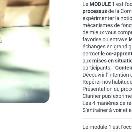
Le
MODULE 1
est l’o
processus
de la Comm
expérimenter la noti
mécanismes de fonct
de mieux vous compren
favorise ou entrave l
échanges en grand gr
permet le
co-appren
aux
mises en situati
participants.
Conten
Découvrir l’intention
Repérer nos habitudes
Présentation du proc
Clarifier puis exprim
Les 4 manières de r
S’entraîner à voir et
Le module 1 est l’occ