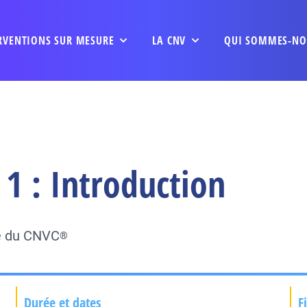
RVENTIONS SUR MESURE
LA CNV
QUI SOMMES-NO
1 : Introduction
ée du CNVC
®
Durée et dates
F