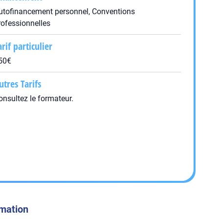
utofinancement personnel, Conventions
rofessionnelles
arif particulier
50€
utres Tarifs
onsultez le formateur.
rmation