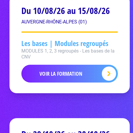
Du 10/08/26 au 15/08/26
AUVERGNE-RHÔNE-ALPES (01)
Les bases | Modules regroupés
MODULES 1, 2, 3 regroupés - Les bases de la
CNV
VOIR LA FORMATION