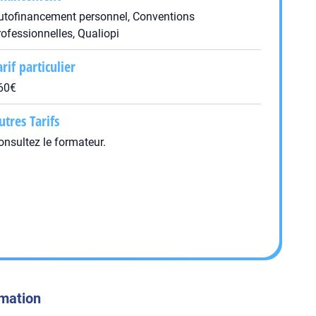
utofinancement personnel, Conventions
rofessionnelles, Qualiopi
arif particulier
60€
utres Tarifs
onsultez le formateur.
rmation