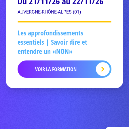
Du 21/11/26 au 22/11/26
AUVERGNE-RHÔNE-ALPES (01)
Les approfondissements
essentiels | Savoir dire et
entendre un «NON»
VOIR LA FORMATION