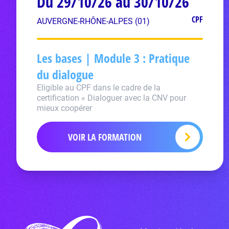
Du 29/10/26 au 30/10/26
CPF
AUVERGNE-RHÔNE-ALPES (01)
Les bases | Module 3 : Pratique
du dialogue
Eligible au CPF dans le cadre de la
certification « Dialoguer avec la CNV pour
mieux coopérer
VOIR LA FORMATION