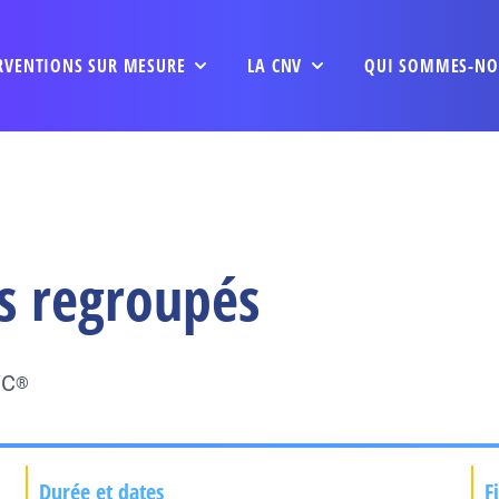
RVENTIONS SUR MESURE
LA CNV
QUI SOMMES-NO
s regroupés
VC
®
Durée et dates
F