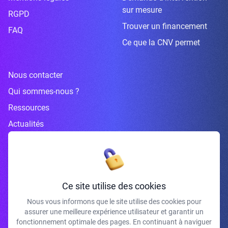
sur mesure
RGPD
Trouver un financement
FAQ
Ce que la CNV permet
Nous contacter
Qui sommes-nous ?
Ressources
Actualités
Inscrivez-vous à la newsletter
Ce site utilise des cookies
Nous vous informons que le site utilise des cookies pour
assurer une meilleure expérience utilisateur et garantir un
J'accepte de recevoir vos e-mails et confirme avoir pris connaissance de
fonctionnement optimale des pages. En continuant à naviguer