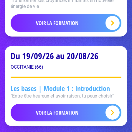
Transformer ses croyances limitantes en nouvelle
énergie de vie
VOIR LA FORMATION
Du 19/09/26 au 20/08/26
OCCITANIE (66)
Les bases | Module 1 : Introduction
"Entre être heureux et avoir raison, tu peux choisir"
VOIR LA FORMATION