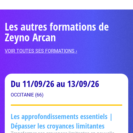
Les autres formations de
Zeyno Arcan
VOIR TOUTES SES FORMATIONS ›
Du 11/09/26 au 13/09/26
OCCITANIE (66)
Les approfondissements essentiels |
Dépasser les croyances limitantes