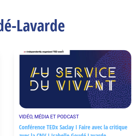
udé-Lavarde
VIDÉO, MÉDIA ET PODCAST
Conférence TEDx Saclay I Faire avec la critique
avec la CNV I Isabelle Goudé Lavarde