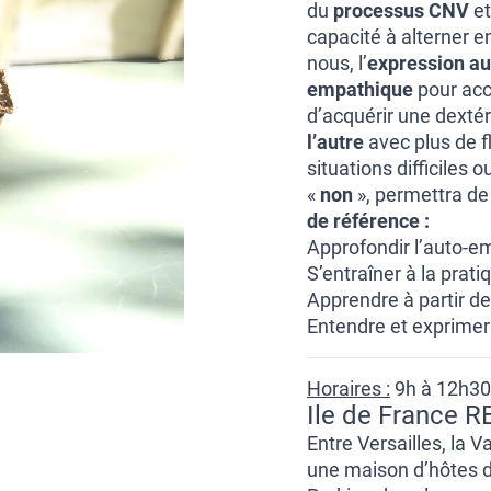
du
processus CNV
et
capacité à alterner en
nous, l’
expression au
empathique
pour accu
d’acquérir une dextér
l’autre
avec plus de fl
situations difficiles
«
non
», permettra de
de référence :
Approfondir l’auto-e
S’entraîner à la prat
Apprendre à partir de
Entendre et exprimer
Horaires :
9h à 12h30
Ile de France R
Entre Versailles, la V
une maison d’hôtes de