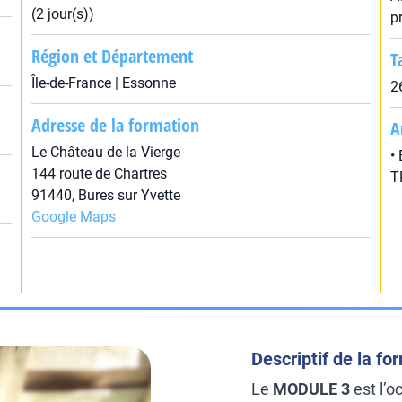
(2 jour(s))
p
Région et Département
T
Île-de-France | Essonne
2
Adresse de la formation
A
Le Château de la Vierge
•
144 route de Chartres
T
91440, Bures sur Yvette
Google Maps
Descriptif de la fo
Le
MODULE 3
est l’o