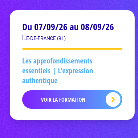
Du 07/09/26 au 08/09/26
ÎLE-DE-FRANCE (91)
Les approfondissements
essentiels | L’expression
authentique
VOIR LA FORMATION