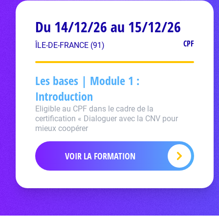
Du 14/12/26 au 15/12/26
CPF
ÎLE-DE-FRANCE (91)
Les bases | Module 1 :
Introduction
Eligible au CPF dans le cadre de la
certification « Dialoguer avec la CNV pour
mieux coopérer
VOIR LA FORMATION