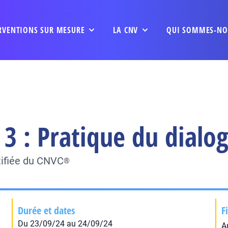
RVENTIONS SUR MESURE
LA CNV
QUI SOMMES-NO
3 : Pratique du dialo
tifiée du CNVC
®
Durée et dates
F
Du 23/09/24 au 24/09/24
A