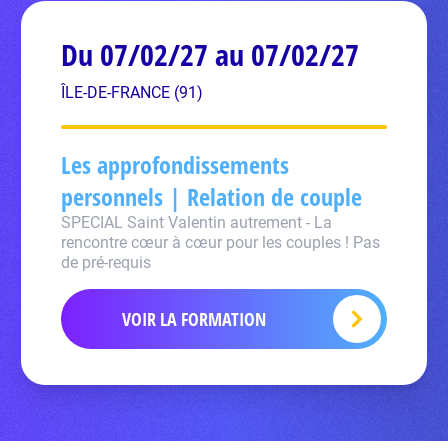
Du 07/02/27 au 07/02/27
ÎLE-DE-FRANCE (91)
Les approfondissements
personnels | Relation de couple
SPECIAL Saint Valentin autrement - La
rencontre cœur à cœur pour les couples ! Pas
de pré-requis
VOIR LA FORMATION