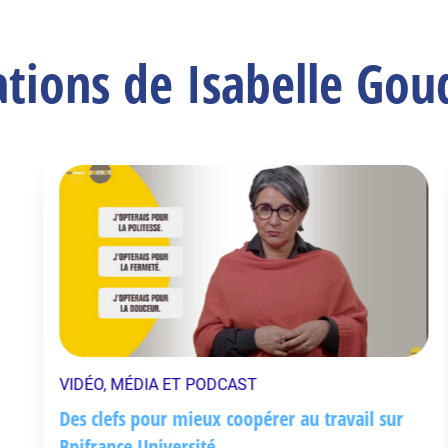
ations de Isabelle Go
VIDÉO, MÉDIA ET PODCAST
Des clefs pour mieux coopérer au travail sur
Bpifrance Université