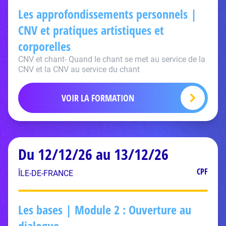
Les approfondissements personnels |
CNV et pratiques artistiques et
corporelles
CNV et chant- Quand le chant se met au service de la
CNV et la CNV au service du chant
VOIR LA FORMATION
Du 12/12/26 au 13/12/26
CPF
ÎLE-DE-FRANCE
Les bases | Module 2 : Ouverture au
dialogue