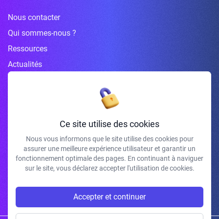
Nous contacter
Qui sommes-nous ?
Ressources
Actualités
Inscrivez-vous à la newsletter
Ce site utilise des cookies
Nous vous informons que le site utilise des cookies pour
assurer une meilleure expérience utilisateur et garantir un
J'accepte de recevoir vos e-mails et confirme avoir pris connaissance de
fonctionnement optimale des pages. En continuant à naviguer
votre politique de confidentialité et mentions légales.
sur le site, vous déclarez accepter l'utilisation de cookies.
S'INSCRIRE
Accepter et continuer