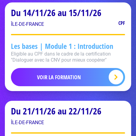
Du 14/11/26 au 15/11/26
CPF
ÎLE-DE-FRANCE
Les bases | Module 1 : Introduction
Eligible au CPF dans le cadre de la certification
"Dialoguer avec la CNV pour mieux coopérer"
VOIR LA FORMATION
Du 21/11/26 au 22/11/26
ÎLE-DE-FRANCE