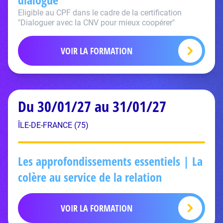
Eligible au CPF dans le cadre de la certification
"Dialoguer avec la CNV pour mieux coopérer"
VOIR LA FORMATION
Du 30/01/27 au 31/01/27
ÎLE-DE-FRANCE (75)
Les approfondissements essentiels | La
colère au service de la relation
VOIR LA FORMATION