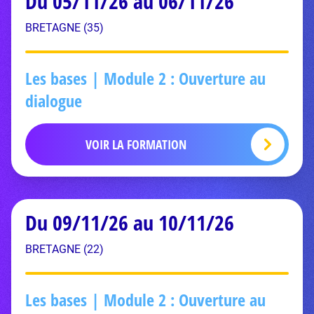
Du 05/11/26 au 06/11/26
BRETAGNE (35)
Les bases | Module 2 : Ouverture au
dialogue
VOIR LA FORMATION
Du 09/11/26 au 10/11/26
BRETAGNE (22)
Les bases | Module 2 : Ouverture au