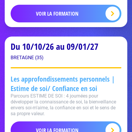
VOIR LA FORMATION
Du 10/10/26 au 09/01/27
BRETAGNE (35)
Les approfondissements personnels |
Estime de soi/ Confiance en soi
Parcours ESTIME DE SOI : 4 journées pour
développer la connaissance de soi, la bienveillance
envers soi-m'aime, la confiance en soi et le sens de
sa propre valeur.
VOIR LA FORMATION