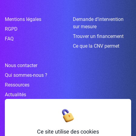
Mentions légales
Demande d’intervention
sur mesure
RGPD
Trouver un financement
FAQ
Ce que la CNV permet
Nous contacter
Qui sommes-nous ?
Ressources
Actualités
Inscrivez-vous à la newsletter
Ce site utilise des cookies