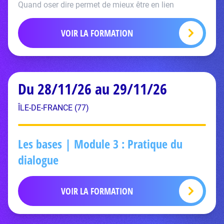
Quand oser dire permet de mieux être en lien
VOIR LA FORMATION
Du 28/11/26 au 29/11/26
ÎLE-DE-FRANCE (77)
Les bases | Module 3 : Pratique du
dialogue
VOIR LA FORMATION