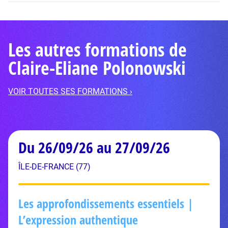
Les autres formations de
Claire-Eliane Polonowski
VOIR TOUTES SES FORMATIONS ›
Du 26/09/26 au 27/09/26
ÎLE-DE-FRANCE (77)
Les approfondissements essentiels |
L’expression authentique