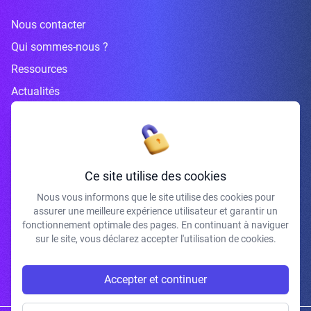
Nous contacter
Qui sommes-nous ?
Ressources
Actualités
Inscrivez-vous à la newsletter
Ce site utilise des cookies
Nous vous informons que le site utilise des cookies pour
assurer une meilleure expérience utilisateur et garantir un
J'accepte de recevoir vos e-mails et confirme avoir pris connaissance de
fonctionnement optimale des pages. En continuant à naviguer
votre politique de confidentialité et mentions légales.
sur le site, vous déclarez accepter l'utilisation de cookies.
S'INSCRIRE
Accepter et continuer