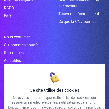
Mentions légales
Demande d’intervention
sur mesure
RGPD
Trouver un financement
FAQ
Ce que la CNV permet
Nous contacter
Qui sommes-nous ?
Ressources
Actualités
Inscrivez-vous à la newsletter
Ce site utilise des cookies
Nous vous informons que le site utilise des cookies pour
assurer une meilleure expérience utilisateur et garantir un
J'accepte de recevoir vos e-mails et confirme avoir pris connaissance de
fonctionnement optimale des pages. En continuant à naviguer