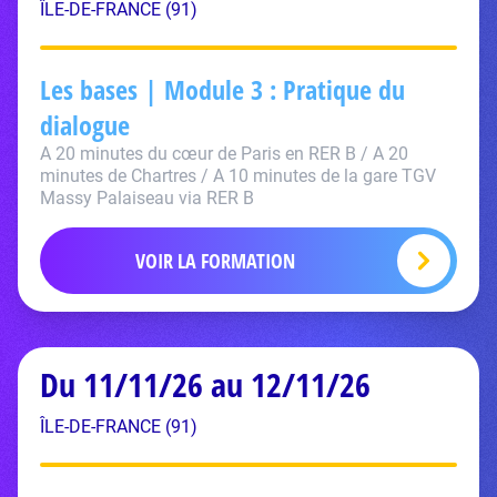
ÎLE-DE-FRANCE (91)
Les bases | Module 3 : Pratique du
dialogue
A 20 minutes du cœur de Paris en RER B / A 20
minutes de Chartres / A 10 minutes de la gare TGV
Massy Palaiseau via RER B
VOIR LA FORMATION
Du 11/11/26 au 12/11/26
ÎLE-DE-FRANCE (91)