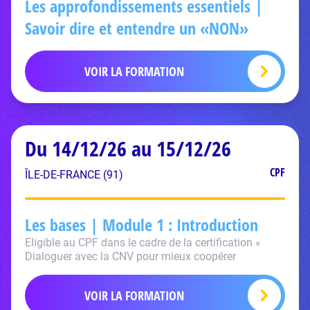
Les approfondissements essentiels |
Savoir dire et entendre un «NON»
VOIR LA FORMATION
Du 14/12/26 au 15/12/26
CPF
ÎLE-DE-FRANCE (91)
Les bases | Module 1 : Introduction
Eligible au CPF dans le cadre de la certification «
Dialoguer avec la CNV pour mieux coopérer
VOIR LA FORMATION