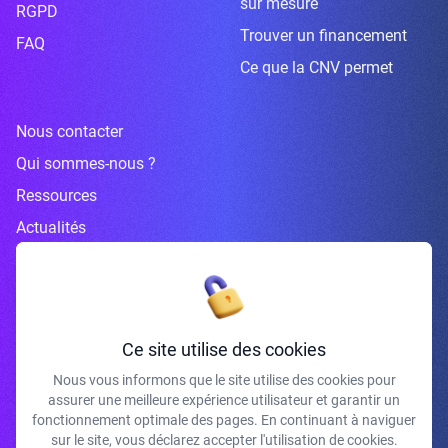
sur mesure
RGPD
Trouver un financement
FAQ
Ce que la CNV permet
Nous contacter
Qui sommes-nous ?
Ressources
Actualités
Inscrivez-vous à la newsletter
Ce site utilise des cookies
Nous vous informons que le site utilise des cookies pour
assurer une meilleure expérience utilisateur et garantir un
J'accepte de recevoir vos e-mails et confirme avoir pris connaissance de
fonctionnement optimale des pages. En continuant à naviguer
votre politique de confidentialité et mentions légales.
sur le site, vous déclarez accepter l'utilisation de cookies.