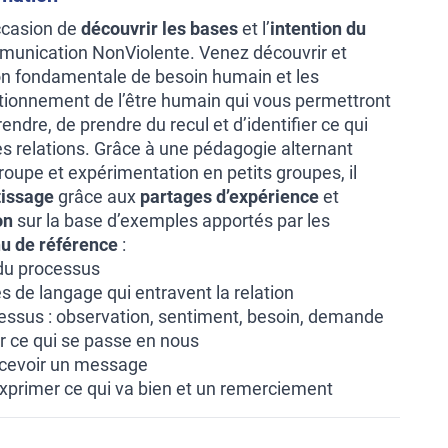
ccasion de
découvrir les bases
et l’
intention du
unication NonViolente. Venez découvrir et
on fondamentale de besoin humain et les
ionnement de l’être humain qui vous permettront
dre, de prendre du recul et d’identifier ce qui
es relations. Grâce à une pédagogie alternant
oupe et expérimentation en petits groupes, il
tissage
grâce aux
partages d’expérience
et
on
sur la base d’exemples apportés par les
u de référence
:
 du processus
 de langage qui entravent la relation
essus : observation, sentiment, besoin, demande
er ce qui se passe en nous
ecevoir un message
 exprimer ce qui va bien et un remerciement