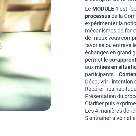
Le
MODULE 1
est l’o
processus
de la Comm
expérimenter la noti
mécanismes de fonct
de mieux vous compren
favorise ou entrave l
échanges en grand gr
permet le
co-appren
aux
mises en situati
participants.
Conten
Découvrir l’intention
Repérer nos habitudes
Présentation du proc
Clarifier puis exprim
Les 4 manières de r
S’entraîner à voir et