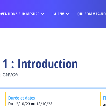
RVENTIONS SUR MESURE
LA CNV
QUI SOMMES-NO
1 : Introduction
du CNVC
®
Durée et dates
F
Du 12/10/23 au 13/10/23
A