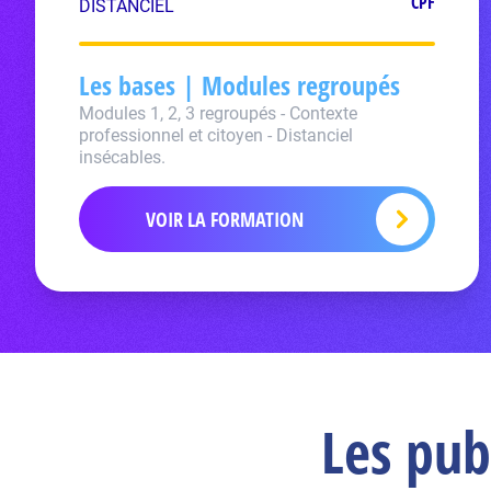
CPF
DISTANCIEL
Les bases | Modules regroupés
Modules 1, 2, 3 regroupés - Contexte
professionnel et citoyen - Distanciel
insécables.
VOIR LA FORMATION
Les pub