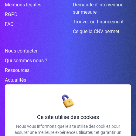
Mentions légales
Demande d’intervention
sur mesure
RGPD
Trouver un financement
FAQ
Ce que la CNV permet
Nous contacter
Qui sommes-nous ?
Ressources
Actualités
Inscrivez-vous à la newsletter
Ce site utilise des cookies
Nous vous informons que le site utilise des cookies pour
assurer une meilleure expérience utilisateur et garantir un