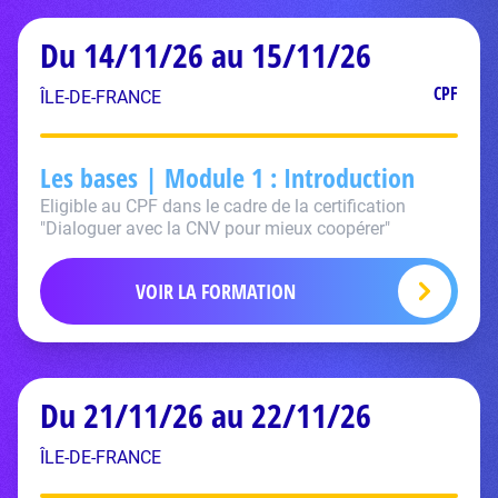
Du 14/11/26 au 15/11/26
CPF
ÎLE-DE-FRANCE
Les bases | Module 1 : Introduction
Eligible au CPF dans le cadre de la certification
"Dialoguer avec la CNV pour mieux coopérer"
VOIR LA FORMATION
Du 21/11/26 au 22/11/26
ÎLE-DE-FRANCE