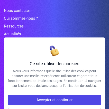
Nous contacter
Qui sommes-nous ?
Ressources
Actualités
Inscrivez-vous à la newsletter
Ce site utilise des cookies
Nous vous informons que le site utilise des cookies pour
assurer une meilleure expérience utilisateur et garantir un
J'accepte de recevoir vos e-mails et confirme avoir pris connaissance de
fonctionnement optimale des pages. En continuant à naviguer
votre politique de confidentialité et mentions légales.
sur le site, vous déclarez accepter l'utilisation de cookies.
S'INSCRIRE
Accepter et continuer