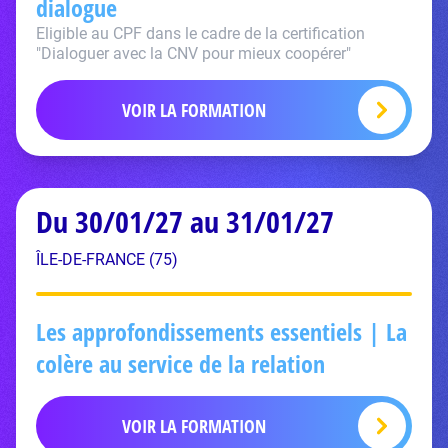
dialogue
Eligible au CPF dans le cadre de la certification
"Dialoguer avec la CNV pour mieux coopérer"
VOIR LA FORMATION
Du 30/01/27 au 31/01/27
ÎLE-DE-FRANCE (75)
Les approfondissements essentiels | La
colère au service de la relation
VOIR LA FORMATION