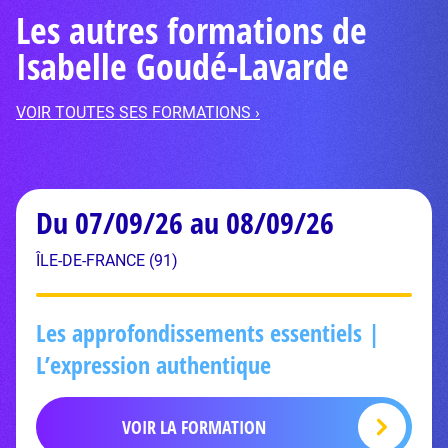
Les autres formations de
Isabelle Goudé-Lavarde
VOIR TOUTES SES FORMATIONS ›
Du 07/09/26 au 08/09/26
ÎLE-DE-FRANCE (91)
Les approfondissements essentiels |
L’expression authentique
VOIR LA FORMATION