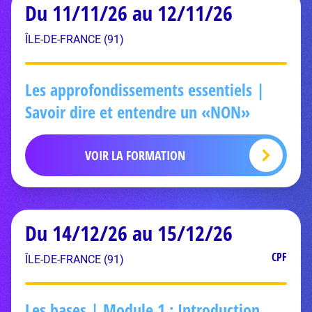
Du 11/11/26 au 12/11/26
ÎLE-DE-FRANCE (91)
Les approfondissements essentiels |
Savoir dire et entendre un «NON»
VOIR LA FORMATION
Du 14/12/26 au 15/12/26
CPF
ÎLE-DE-FRANCE (91)
Les bases | Module 1 : Introduction