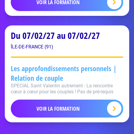
VOIR LA FORMATION
Du 07/02/27 au 07/02/27
ÎLE-DE-FRANCE (91)
Les approfondissements personnels |
Relation de couple
SPECIAL Saint Valentin autrement - La rencontre
cœur à cœur pour les couples ! Pas de pré-requis
VOIR LA FORMATION