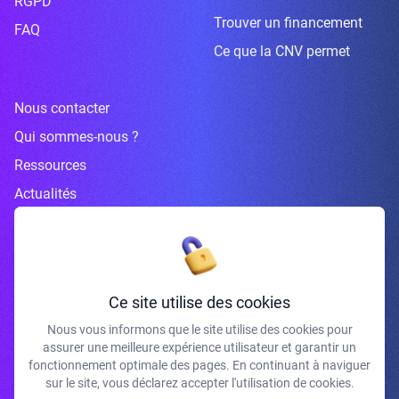
RGPD
Trouver un financement
FAQ
Ce que la CNV permet
Nous contacter
Qui sommes-nous ?
Ressources
Actualités
Inscrivez-vous à la newsletter
Ce site utilise des cookies
Nous vous informons que le site utilise des cookies pour
assurer une meilleure expérience utilisateur et garantir un
J'accepte de recevoir vos e-mails et confirme avoir pris connaissance de
fonctionnement optimale des pages. En continuant à naviguer
votre politique de confidentialité et mentions légales.
sur le site, vous déclarez accepter l'utilisation de cookies.