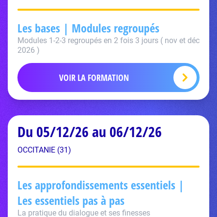
Les bases | Modules regroupés
Modules 1-2-3 regroupés en 2 fois 3 jours ( nov et déc
2026 )
VOIR LA FORMATION
Du 05/12/26 au 06/12/26
OCCITANIE (31)
Les approfondissements essentiels |
Les essentiels pas à pas
La pratique du dialogue et ses finesses