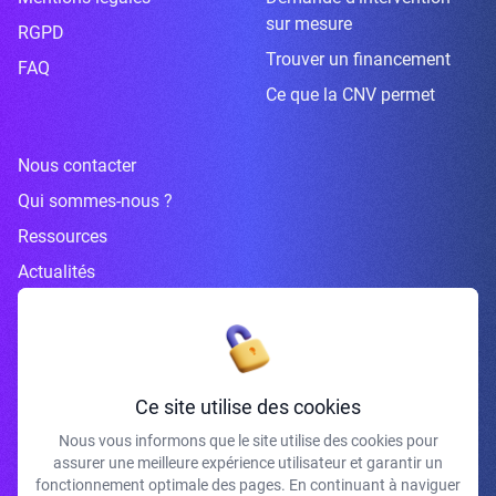
sur mesure
RGPD
Trouver un financement
FAQ
Ce que la CNV permet
Nous contacter
Qui sommes-nous ?
Ressources
Actualités
Inscrivez-vous à la newsletter
Ce site utilise des cookies
Nous vous informons que le site utilise des cookies pour
assurer une meilleure expérience utilisateur et garantir un
J'accepte de recevoir vos e-mails et confirme avoir pris connaissance de
fonctionnement optimale des pages. En continuant à naviguer