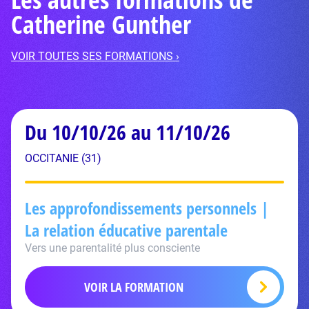
Catherine Gunther
VOIR TOUTES SES FORMATIONS ›
Du 10/10/26 au 11/10/26
OCCITANIE (31)
Les approfondissements personnels |
La relation éducative parentale
Vers une parentalité plus consciente
VOIR LA FORMATION