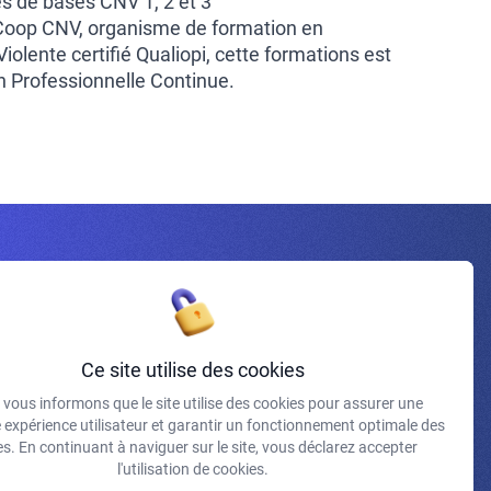
 de bases CNV 1, 2 et 3
 Coop CNV, organisme de formation en
lente certifié Qualiopi, cette formations est
on Professionnelle Continue.
Inscrivez-vous à la newsletter
Ce site utilise des cookies
vous informons que le site utilise des cookies pour assurer une
J'accepte de recevoir vos e-mails et confirme avoir pris
e expérience utilisateur et garantir un fonctionnement optimale des
connaissance de votre politique de confidentialité et
s. En continuant à naviguer sur le site, vous déclarez accepter
mentions légales.
l'utilisation de cookies.