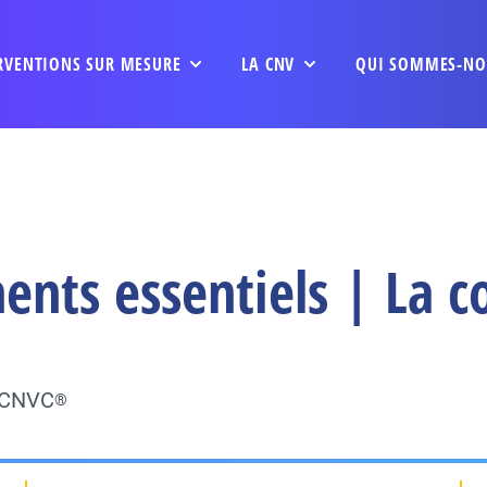
RVENTIONS SUR MESURE
LA CNV
QUI SOMMES-NO
nts essentiels | La co
u CNVC
®