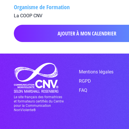
Organisme de Formation
La COOP CNV
AJOUTER À MON CALENDRIER
Mentions légales
RGPD
FAQ
Le site français des formatrices
et formateurs certifiés du Centre
pour la Communication
NonViolente®