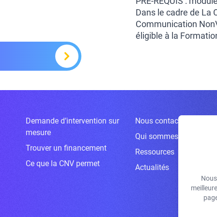
PRE-REQUIS : modules
Dans le cadre de La
Communication NonVio
éligible à la Formati
Demande d’intervention sur
Nous contacter
mesure
Qui sommes-nous ?
Trouver un financement
Ressources
Ce que la CNV permet
Actualités
Nous 
meilleur
page