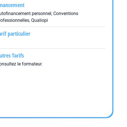
inancement
utofinancement personnel, Conventions
rofessionnelles, Qualiopi
arif particulier
utres Tarifs
onsultez le formateur.