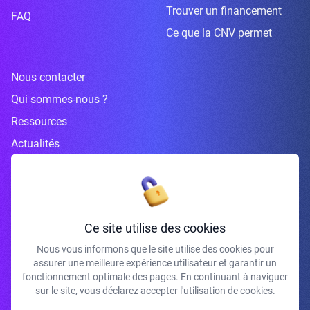
Trouver un financement
FAQ
Ce que la CNV permet
Nous contacter
Qui sommes-nous ?
Ressources
Actualités
Inscrivez-vous à la newsletter
Ce site utilise des cookies
Nous vous informons que le site utilise des cookies pour
assurer une meilleure expérience utilisateur et garantir un
J'accepte de recevoir vos e-mails et confirme avoir pris connaissance de
fonctionnement optimale des pages. En continuant à naviguer
votre politique de confidentialité et mentions légales.
sur le site, vous déclarez accepter l'utilisation de cookies.