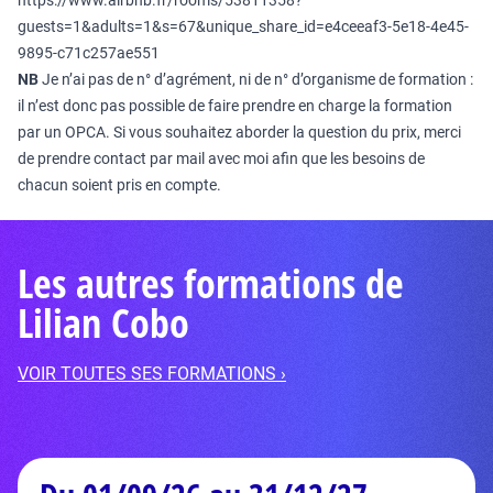
https://www.airbnb.fr/rooms/53811358?
guests=1&adults=1&s=67&unique_share_id=e4ceeaf3-5e18-4e45-
9895-c71c257ae551
NB
Je n’ai pas de n° d’agrément, ni de n° d’organisme de formation :
il n’est donc pas possible de faire prendre en charge la formation
par un OPCA. Si vous souhaitez aborder la question du prix, merci
de prendre contact par mail avec moi afin que les besoins de
chacun soient pris en compte.
Les autres formations de
Lilian Cobo
VOIR TOUTES SES FORMATIONS ›