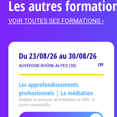
Les autres formatio
VOIR TOUTES SES FORMATIONS ›
Du 23/08/26 au 30/08/26
CPF
AUVERGNE-RHÔNE-ALPES (38)
Les approfondissements
professionnels | La médiation
Intégrer la posture de médiateur·e CNV - 8
jours consécutifs