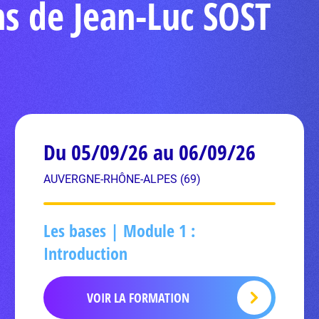
ns de Jean-Luc SOST
Du 05/09/26 au 06/09/26
AUVERGNE-RHÔNE-ALPES (69)
Les bases | Module 1 :
Introduction
VOIR LA FORMATION