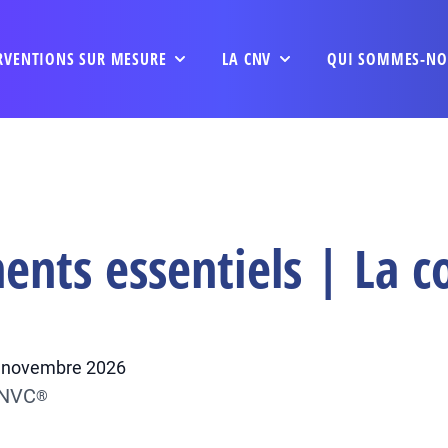
RVENTIONS SUR MESURE
LA CNV
QUI SOMMES-NO
nts essentiels | La co
26 novembre 2026
CNVC
®