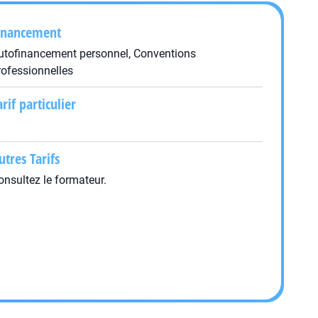
inancement
utofinancement personnel, Conventions
rofessionnelles
arif particulier
utres Tarifs
onsultez le formateur.