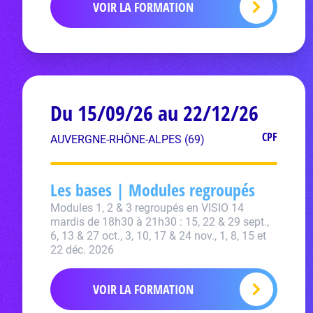
VOIR LA FORMATION
Du 15/09/26 au 22/12/26
CPF
AUVERGNE-RHÔNE-ALPES (69)
Les bases | Modules regroupés
Modules 1, 2 & 3 regroupés en VISIO 14
mardis de 18h30 à 21h30 : 15, 22 & 29 sept.,
6, 13 & 27 oct., 3, 10, 17 & 24 nov., 1, 8, 15 et
22 déc. 2026
VOIR LA FORMATION