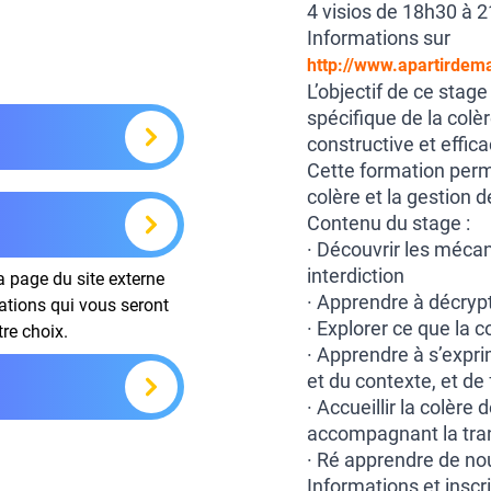
4 visios de 18h30 à 2
Informations sur
http://www.apartirdema
L’objectif de ce stage
spécifique de la colè
constructive et effica
Cette formation perme
colère et la gestion de
Contenu du stage :
· Découvrir les mécan
interdiction
la page du site externe
· Apprendre à décryp
mations qui vous seront
· Explorer ce que la c
tre choix.
· Apprendre à s’expr
et du contexte, et de
· Accueillir la colère 
accompagnant la tran
· Ré apprendre de nou
Informations et inscr