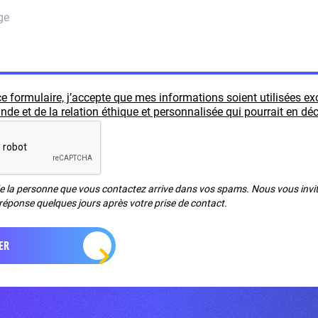
e formulaire, j’accepte que mes informations soient utilisées e
e et de la relation éthique et personnalisée qui pourrait en déc
de la personne que vous contactez arrive dans vos spams. Nous vous invito
réponse quelques jours après votre prise de contact.