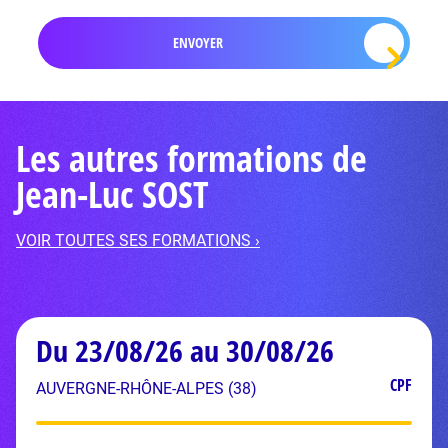
Les autres formations de
Jean-Luc SOST
VOIR TOUTES SES FORMATIONS ›
Du 23/08/26 au 30/08/26
CPF
AUVERGNE-RHÔNE-ALPES (38)