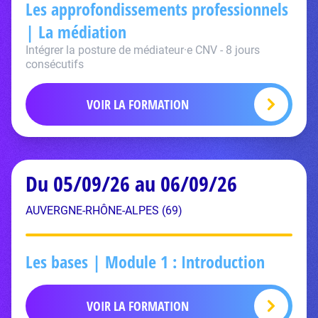
Les approfondissements professionnels
| La médiation
Intégrer la posture de médiateur·e CNV - 8 jours
consécutifs
VOIR LA FORMATION
Du 05/09/26 au 06/09/26
AUVERGNE-RHÔNE-ALPES (69)
Les bases | Module 1 : Introduction
VOIR LA FORMATION