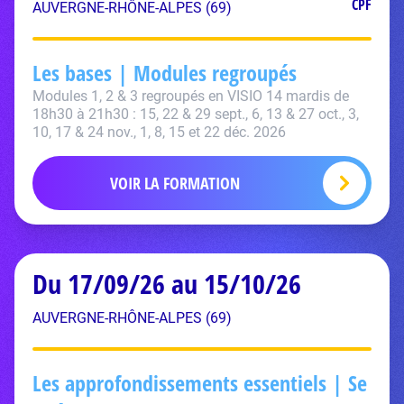
CPF
AUVERGNE-RHÔNE-ALPES (69)
Les bases | Modules regroupés
Modules 1, 2 & 3 regroupés en VISIO 14 mardis de
18h30 à 21h30 : 15, 22 & 29 sept., 6, 13 & 27 oct., 3,
10, 17 & 24 nov., 1, 8, 15 et 22 déc. 2026
VOIR LA FORMATION
Du 17/09/26 au 15/10/26
AUVERGNE-RHÔNE-ALPES (69)
Les approfondissements essentiels | Se