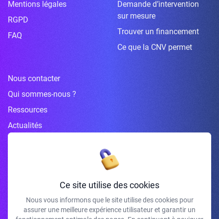
Mentions légales
Demande d’intervention
sur mesure
RGPD
Trouver un financement
FAQ
Ce que la CNV permet
Nous contacter
Qui sommes-nous ?
Ressources
Actualités
Inscrivez-vous à la newsletter
Ce site utilise des cookies
Nous vous informons que le site utilise des cookies pour
assurer une meilleure expérience utilisateur et garantir un
J'accepte de recevoir vos e-mails et confirme avoir pris connaissance de