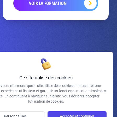
VOIR LA FORMATION
Inscrivez-vous à la newsletter
Ce site utilise des cookies
vous informons que le site utilise des cookies pour assurer une
J'accepte de recevoir vos e-mails et confirme avoir pris
e expérience utilisateur et garantir un fonctionnement optimale des
connaissance de votre politique de confidentialité et
s. En continuant à naviguer sur le site, vous déclarez accepter
mentions légales.
l'utilisation de cookies.
S'INSCRIRE
Personnaliser
Accepter et continuer