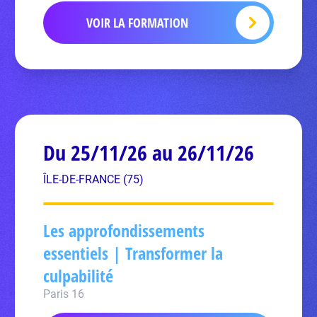
VOIR LA FORMATION
Du 25/11/26 au 26/11/26
ÎLE-DE-FRANCE (75)
Les approfondissements
essentiels | Transformer la
culpabilité
Paris 16