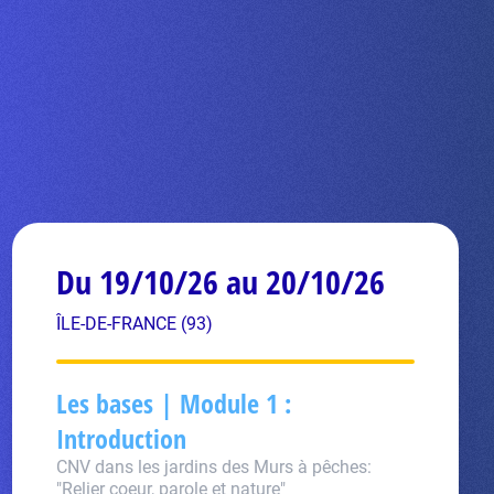
E
Du 19/10/26 au 20/10/26
ÎLE-DE-FRANCE (93)
Les bases | Module 1 :
Introduction
CNV dans les jardins des Murs à pêches:
"Relier coeur, parole et nature"