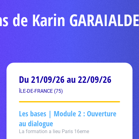
ns de Karin GARAIALD
Du 21/09/26 au 22/09/26
ÎLE-DE-FRANCE (75)
Les bases | Module 2 : Ouverture
au dialogue
La formation a lieu Paris 16eme