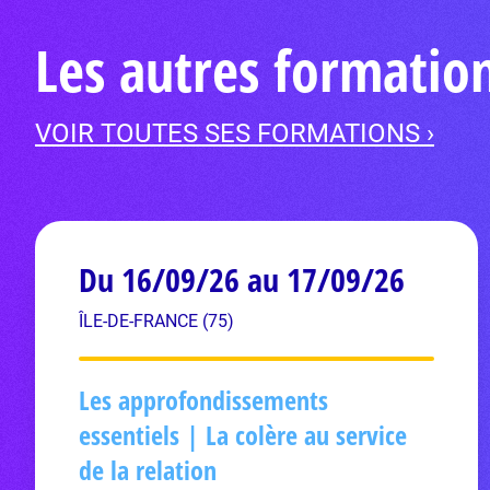
Les autres formatio
VOIR TOUTES SES FORMATIONS ›
Du 16/09/26 au 17/09/26
ÎLE-DE-FRANCE (75)
Les approfondissements
essentiels | La colère au service
de la relation