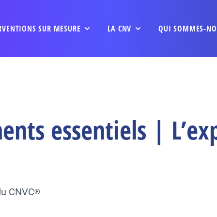
RVENTIONS SUR MESURE
LA CNV
QUI SOMMES-NO
nts essentiels | L’ex
 du CNVC
®