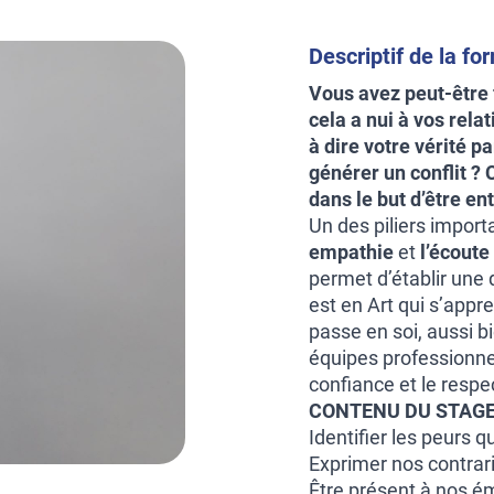
Descriptif de la fo
Vous avez peut-être f
cela a nui à vos rela
à dire votre vérité p
générer un conflit ?
dans le but d’être en
Un des piliers impor
empathie
et
l’écout
permet d’établir une q
est en Art qui s’appre
passe en soi, aussi b
équipes professionnel
confiance et le respe
CONTENU DU STAGE
Identifier les peurs 
Exprimer nos contrar
Être présent à nos é