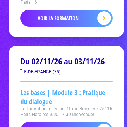
Paris 16
VOIR LA FORMATION
Du 02/11/26 au 03/11/26
ÎLE-DE-FRANCE (75)
Les bases | Module 3 : Pratique
du dialogue
La formation a lieu au 71 rue Boissière, 75116
Paris Horaires 9.30-17.30 Bienvenue!