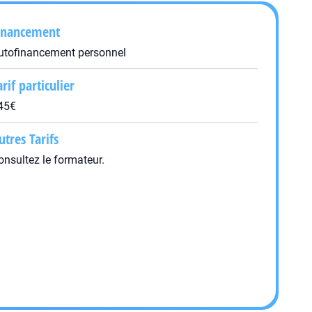
inancement
utofinancement personnel
arif particulier
45€
utres Tarifs
onsultez le formateur.