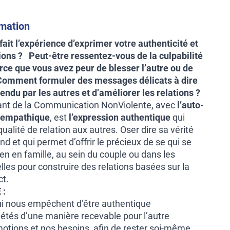
rmation
ait l’expérience d’exprimer votre authenticité et
tions ? Peut-être ressentez-vous de la culpabilité
arce que vous avez peur de blesser l’autre ou de
 Comment formuler des messages délicats à dire
tendu par les autres et d’améliorer les relations ?
tant de la Communication NonViolente, avec
l’auto-
e empathique
, est
l’expression authentique
qui
ualité de relation aux autres. Oser dire sa vérité
nd et qui permet d’offrir le précieux de se qui se
ien en famille, au sein du couple ou dans les
les pour construire des relations basées sur la
ct.
 :
qui nous empêchent d’être authentique
iétés d’une manière recevable pour l’autre
motions et nos besoins, afin de rester soi-même