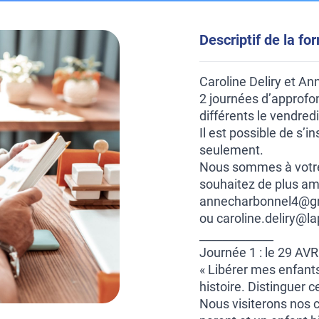
Descriptif de la fo
Caroline Deliry et A
2 journées d’approfo
différents le vendredi
Il est possible de s’
seulement.
Nous sommes à votre 
souhaitez de plus am
annecharbonnel4@gm
ou caroline.deliry@l
_____________
Journée 1 : le 29 AV
« Libérer mes enfant
histoire. Distinguer c
Nous visiterons nos 