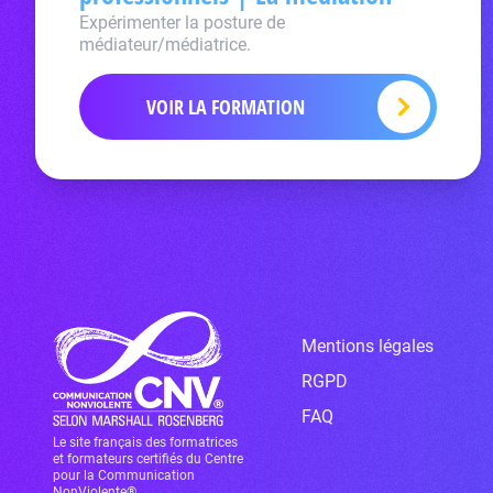
Expérimenter la posture de
médiateur/médiatrice.
VOIR LA FORMATION
Mentions légales
RGPD
FAQ
Le site français des formatrices
et formateurs certifiés du Centre
pour la Communication
NonViolente®