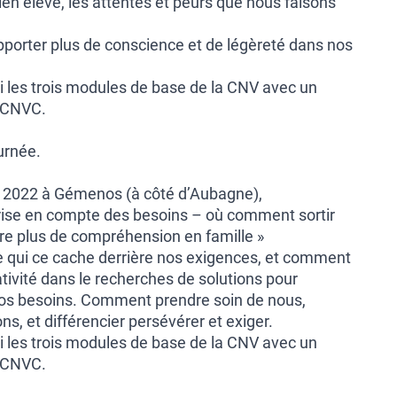
ien élevé, les attentes et peurs que nous faisons
pporter plus de conscience et de légèreté dans nos
ivi les trois modules de base de la CNV avec un
u CNVC.
ournée.
I 2022 à Gémenos (à côté d’Aubagne),
 prise en compte des besoins – où comment sortir
vre plus de compréhension en famille »
 qui ce cache derrière nos exigences, et comment
ativité dans le recherches de solutions pour
os besoins. Comment prendre soin de nous,
ions, et différencier persévérer et exiger.
ivi les trois modules de base de la CNV avec un
u CNVC.