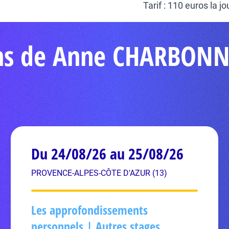
Tarif : 110 euros la j
ons de Anne CHARBONN
Du 24/08/26 au 25/08/26
PROVENCE-ALPES-CÔTE D'AZUR (13)
Les approfondissements
personnels | Autres stages