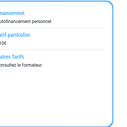
inancement
utofinancement personnel
arif particulier
10€
utres Tarifs
onsultez le formateur.