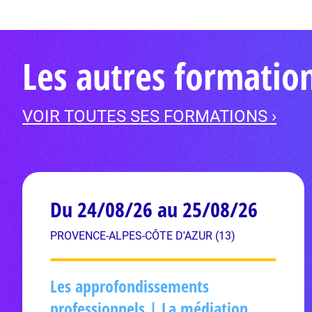
Les autres formati
VOIR TOUTES SES FORMATIONS ›
Du 24/08/26 au 25/08/26
PROVENCE-ALPES-CÔTE D'AZUR (13)
Les approfondissements
professionnels | La médiation