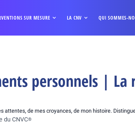
RVENTIONS SUR MESURE
LA CNV
QUI SOMMES-NO
ents personnels | La r
s attentes, de mes croyances, de mon histoire. Distinguer
ée du CNVC
®