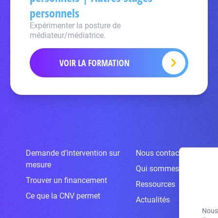
personnels
Expérimenter la posture de
médiateur/médiatrice.
VOIR LA FORMATION
Demande d’intervention sur
Nous contacter
mesure
Qui sommes-nous ?
Trouver un financement
Ressources
Ce que la CNV permet
Actualités
Nous 