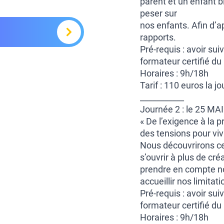
parent et un enfant b
peser sur
nos enfants. Afin d’a
rapports.
Pré-requis : avoir su
formateur certifié d
Horaires : 9h/18h
Tarif : 110 euros la j
___________
Journée 2 : le 25 MA
« De l’exigence à la
des tensions pour vi
Nous découvrirons ce
s’ouvrir à plus de cré
prendre en compte n
accueillir nos limitat
Pré-requis : avoir su
formateur certifié d
Horaires : 9h/18h